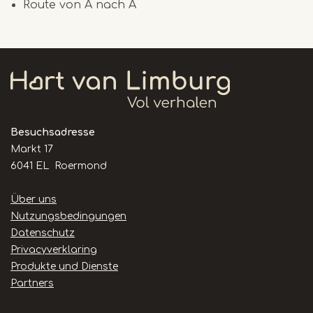
Route von A nach A
Besuchsadresse
Markt 17
6041 EL Roermond
Handige
Über uns
links
Nutzungsbedingungen
Datenschutz
Privacyverklaring
Produkte und Dienste
Partners