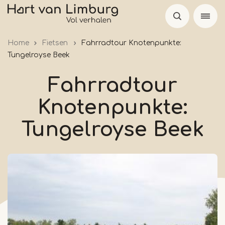
Skip
to
main
Home
Fietsen
Fahrradtour Knotenpunkte:
content
Tungelroyse Beek
Fahrradtour
Knotenpunkte:
Tungelroyse Beek