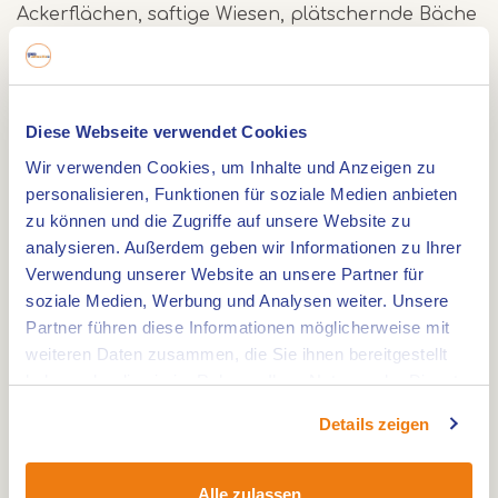
Ackerflächen, saftige Wiesen, plätschernde Bäche
und ruhige Kanäle ab. Die Tungelroyse Beek ist
die Lebensader der Wasserwirtschaft in
Mittellimburg. Sie entspringt auf der anderen
Diese Webseite verwendet Cookies
Seite der Grenze in Belgien und mündet als
Wir verwenden Cookies, um Inhalte und Anzeigen zu
Neerbeek in die majestätische Maas. Andere
personalisieren, Funktionen für soziale Medien anbieten
Flüsse in Mittellimburg, wie die Raam, die
zu können und die Zugriffe auf unsere Website zu
Leukerbeek, die Roelse Bek und die Haelense
analysieren. Außerdem geben wir Informationen zu Ihrer
Beek, tragen ihr Wasser zum Fluss der
Verwendung unserer Website an unsere Partner für
Tungelroyse Beek bei.
soziale Medien, Werbung und Analysen weiter. Unsere
Partner führen diese Informationen möglicherweise mit
weiteren Daten zusammen, die Sie ihnen bereitgestellt
Die Route beginnt am Knotenpunkt 90, der sich in
haben oder die sie im Rahmen Ihrer Nutzung der Dienste
der Crixstraat in Stramproy befindet.
gesammelt haben.
Details zeigen
Alle zulassen