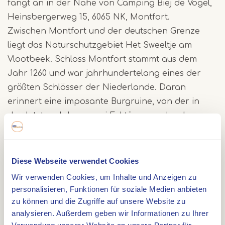
fängt an in der Nähe von Camping Biej de Vogel,
Heinsbergerweg 15, 6065 NK, Montfort.
Zwischen Montfort und der deutschen Grenze
liegt das Naturschutzgebiet Het Sweeltje am
Vlootbeek. Schloss Montfort stammt aus dem
Jahr 1260 und war jahrhundertelang eines der
größten Schlösser der Niederlande. Daran
erinnert eine imposante Burgruine, von der in
den letzten Jahren zwei Ecktürme und mehrere
große Keller restauriert wurden. Rozendaal Estate
liegt zwischen Montfort und Sint Joost. Das
Grabdenkmal in Montfort wurde zum Gedenken
Diese Webseite verwendet Cookies
an die 186 Kriegsopfer aus Montfort und den
Wir verwenden Cookies, um Inhalte und Anzeigen zu
umliegenden Dörfern errichtet
personalisieren, Funktionen für soziale Medien anbieten
zu können und die Zugriffe auf unsere Website zu
analysieren. Außerdem geben wir Informationen zu Ihrer
Zeige deine Liebe:
#hartvanlimburg