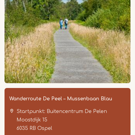
Wanderroute De Peel – Mussenbaan Blau
Startpunkt: Buitencentrum De Pelen
Moostdijk 15
6035 RB
Ospel