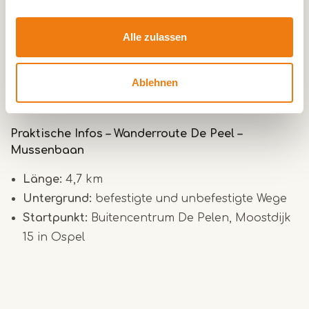
hier viele Gänse. Die Mussenbaanroute verläuft
durch ein Gebiet, in dem früher Torf abgebaut
Alle zulassen
wurde. Diese Geschichte ist noch immer spürbar.
Es ist still und leer und doch voller Leben, vor
Ablehnen
allem in der Luft, wo Vögel die Hauptrolle spielen.
Praktische Infos – Wanderroute De Peel –
Mussenbaan
Länge:
4,7 km
Untergrund:
befestigte und unbefestigte Wege
Startpunkt:
Buitencentrum De Pelen, Moostdijk
15 in Ospel