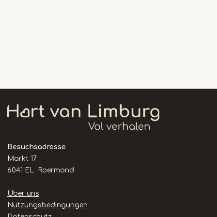
Besuchsadresse
Markt 17
6041 EL Roermond
Handige
Über uns
links
Nutzungsbedingungen
Datenschutz