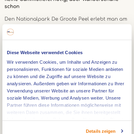
schon
Den Nationalpark De Groote Peel erlebt man am
besten zu Fuß. Früher war dieses Gebiet nass und
kaum zugänglich, doch heute führen Holzstege
und alte Torfpfade sicher durchs Gelände.
Diese Webseite verwendet Cookies
Trotzdem bleibt es ein ursprüngliches Gebiet, teils
sumpfig, teils offen und weitläufig. Die 4,86
Wir verwenden Cookies, um Inhalte und Anzeigen zu
personalisieren, Funktionen für soziale Medien anbieten
Kilometer lange Route zeigt Ihnen die Vielfalt des
zu können und die Zugriffe auf unsere Website zu
Parks.
analysieren. Außerdem geben wir Informationen zu Ihrer
Verwendung unserer Website an unsere Partner für
Weite Ausblicke, Vogelwelt und Torfgeschichte
soziale Medien, Werbung und Analysen weiter. Unsere
Partner führen diese Informationen möglicherweise mit
Unterwegs kommen Sie an einem
weiteren Daten zusammen, die Sie ihnen bereitgestellt
Vogelbeobachtungshäuschen, einem
haben oder die sie im Rahmen Ihrer Nutzung der Dienste
Aussichtsturm und Wiesen vorbei, wo mit etwas
gesammelt haben.
Details zeigen
Glück Uferschnepfen brüten. Im Winter rasten