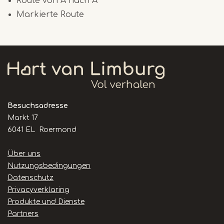
Route von A nach A
Markierte Route
Besuchsadresse
Markt 17
6041 EL Roermond
Handige
Über uns
links
Nutzungsbedingungen
Datenschutz
Privacyverklaring
Produkte und Dienste
Partners