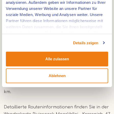
analysieren. Außerdem geben wir Informationen zu Ihrer
die von Maas und Mensch geschaffen wurde.
Verwendung unserer Website an unsere Partner für
soziale Medien, Werbung und Analysen weiter. Unsere
Diese orangefarbene Wanderung verläuft im
Partner führen diese Informationen möglicherweise mit
Außengebiet zwischen Thorn und Wessem. Eine
weiteren Daten zusammen, die Sie ihnen bereitgestellt
haben oder die sie im Rahmen Ihrer Nutzung der Dienste
ländliche Route mit schönen Aussichten, auf der
gesammelt haben.
Sie unter anderem auch entlang der
Details zeigen
Maasplassen wandern. Die Wanderung bietet die
Möglichkeit, sowohl in Thorn als auch in Wessem
Alle zulassen
einzukehren. Eine überraschende Kombination
aus Natur und Kultur.
Ablehnen
Die Länge der orangefarbenen Route beträgt 6,8
km.
Detaillierte Routeninformationen finden Sie in der