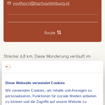
5
vvvthorn@hartvanlimburg.nl
Route
Strecke: 6,8 km. Diese Wanderung verläuft im
Außengebiet zwischen Thorn und Wessem. Eine
ländliche Route mit schönen Aussichten, die einen
Spaziergang entlang der Maasplassen (Seen)
beinhaltet. Die Wanderung bietet die Möglichkeit,
Diese Webseite verwendet Cookies
sowohl in Thorn als auch in Wessem einzukehren.
Wir verwenden Cookies, um Inhalte und Anzeigen zu
Die Wanderungen im Gebiet Drie Eigen führen Sie
personalisieren, Funktionen für soziale Medien anbieten
zu können und die Zugriffe auf unsere Website zu
durch eine sehr abwechslungsreiche Landschaft,