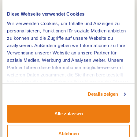
Diese Webseite verwendet Cookies
Wir verwenden Cookies, um Inhalte und Anzeigen zu
Route
personalisieren, Funktionen für soziale Medien anbieten
zu können und die Zugriffe auf unsere Website zu
analysieren. Außerdem geben wir Informationen zu Ihrer
Verwendung unserer Website an unsere Partner für
Länge: 1,9 km. Die Wanderroute - IJzeren Man
soziale Medien, Werbung und Analysen weiter. Unsere
Partner führen diese Informationen möglicherweise mit
Route rot führt Sie am Großen und Kleinen IJzeren
weiteren Daten zusammen, die Sie ihnen bereitgestellt
Man See vorbei und in Richtung
haben oder die sie im Rahmen Ihrer Nutzung der Dienste
Naturcampingplatz Wega.
gesammelt haben.
Details zeigen
Im Naturschutzgebiet IJzeren Man sind Erholung
und Natur eng miteinander verbunden. Der
größte Teil dieses vielseitigen Gebiets besteht aus
Alle zulassen
Nadel- und Laubwäldern, Heideflächen,
Wanderdünen, Bächen und natürlichen Mooren.
Ablehnen