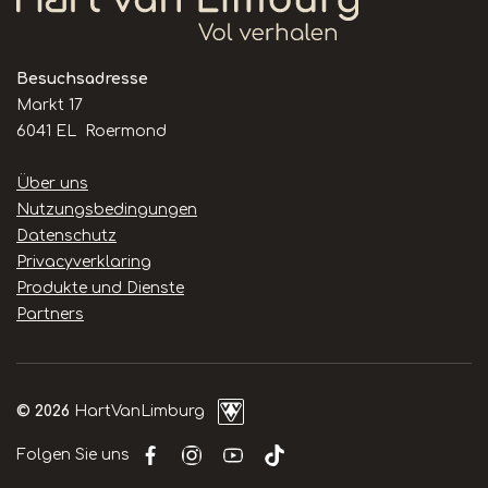
Besuchsadresse
Markt 17
6041 EL Roermond
Handige
Über uns
links
Nutzungsbedingungen
Datenschutz
Privacyverklaring
Produkte und Dienste
Partners
© 2026
HartVanLimburg
Folgen Sie uns