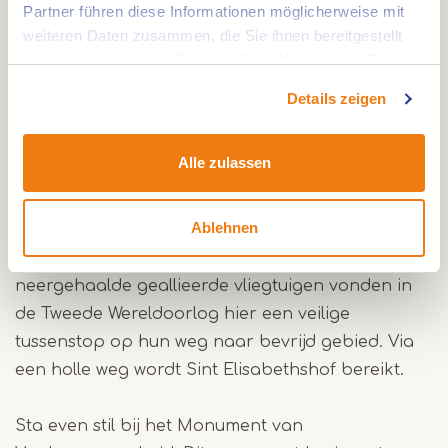
wereld begraven. De mensen uit de buurt
Partner führen diese Informationen möglicherweise mit
moesten meehelpen om een flinke berg aarde op
weiteren Daten zusammen, die Sie ihnen bereitgestellt
haben oder die sie im Rahmen Ihrer Nutzung der Dienste
te werpen. “De Groaveberg” was geboren.
gesammelt haben.
Details zeigen
Elisabeth
De ene keer hoog boven de Zelsterbeek en dan
Alle zulassen
weer op gelijke hoogte met de stroom gaat het
richting knooppunt 11. Aan de overkant van de
Ablehnen
brug nabij dit knooppunt ligt de eeuwenoude
boerderij De Zelsterhof. Bemanningen van
neergehaalde geallieerde vliegtuigen vonden in
de Tweede Wereldoorlog hier een veilige
tussenstop op hun weg naar bevrijd gebied. Via
een holle weg wordt Sint Elisabethshof bereikt.
Sta even stil bij het Monument van