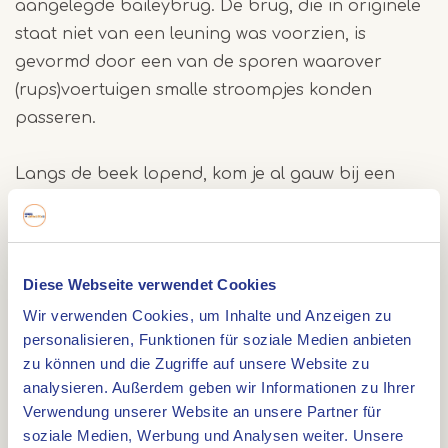
aangelegde baileybrug. De brug, die in originele
staat niet van een leuning was voorzien, is
gevormd door een van de sporen waarover
(rups)voertuigen smalle stroompjes konden
passeren.
Langs de beek lopend, kom je al gauw bij een
volgende brug. Aan je linkerhand ligt de
Groaveberg, een merkwaardige bult in het
beekdal. Over het ontstaan van deze bult gaan
Diese Webseite verwendet Cookies
diverse verhalen. Een ervan luidt als volgt: een in
de omgeving van Nunhem wonende gravin werd
Wir verwenden Cookies, um Inhalte und Anzeigen zu
personalisieren, Funktionen für soziale Medien anbieten
aangezien voor een heks. Als zij bijvoorbeeld een
zu können und die Zugriffe auf unsere Website zu
zwangere vrouw aanraakte dan had de
analysieren. Außerdem geben wir Informationen zu Ihrer
zwangerschap geen goed verloop. Toen deze
Verwendung unserer Website an unsere Partner für
heks overleed werd ze ver van de bewoonde
soziale Medien, Werbung und Analysen weiter. Unsere