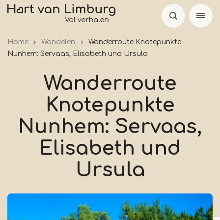
Skip
to
main
Home
Wandelen
Wanderroute Knotepunkte
content
Nunhem: Servaas, Elisabeth und Ursula
Wanderroute
Knotepunkte
Nunhem: Servaas,
Elisabeth und
Ursula