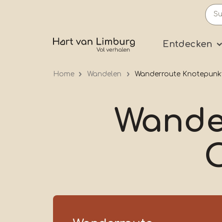
Skip
to
main
Prima
Entdecken
content
Home
Wandelen
Wanderroute Knotepunk
Wande