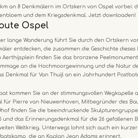
 km an 8 Denkmälern im Ortskern von Ospel vorbei: 
enbloem und dem Kriegsdenkmal. Jetzt downloaden!
Item
oute Ospel
1
of
ter lange Wanderung führt Sie durch den Ortskern vo
3
mäler entdecken, die zusammen die Geschichte dieses 
m Aerthijsplein finden Sie das bronzene Peelmonument
mmage an die Hochmoorgewinnung und die Natur der 
as Denkmal für Van Thuijl an ein Jahrhundert Postbot
raat kommen Sie an der stimmungsvollen Wegkapelle 
 für Pierre van Nieuwenhoven, Mitbegründer des Ba
dhof finden Sie die beeindruckende Skulpturengruppe
6 und das Erinnerungsdenkmal für die 26 gefallenen
iten Weltkrieg. Unterwegs lohnt sich auch ein kurzer
aatskamp, die an Kaplan Jean Adams erinnert.