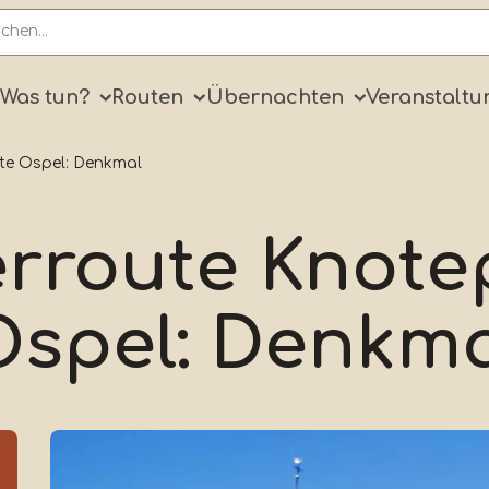
ry
Was tun?
Routen
Übernachten
Veranstaltu
te Ospel: Denkmal
rroute Knote
Ospel: Denkma