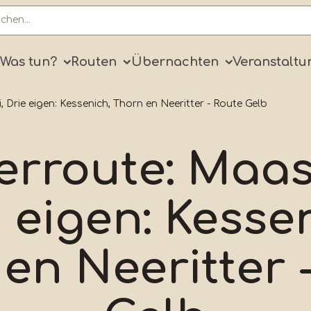
ry
Was tun?
Routen
Übernachten
Veranstaltu
 Drie eigen: Kessenich, Thorn en Neeritter - Route Gelb
rroute: MaasV
 eigen: Kesse
en Neeritter 