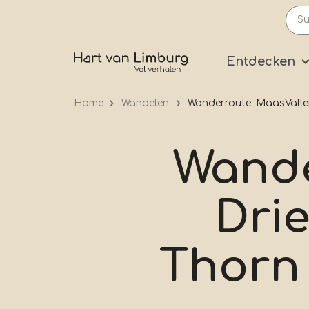
Skip
to
main
Prima
Entdecken
content
Home
Wandelen
Wanderroute: MaasVallei,
Wande
Drie
Thorn 