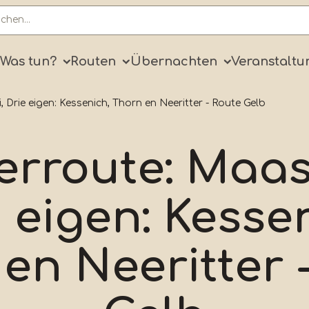
ry
Was tun?
Routen
Übernachten
Veranstaltu
 Drie eigen: Kessenich, Thorn en Neeritter - Route Gelb
rroute: MaasV
 eigen: Kesse
en Neeritter 