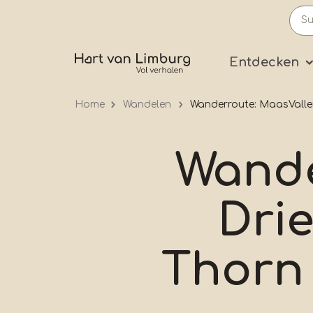
Skip
to
main
Prima
Entdecken
content
Home
Wandelen
Wanderroute: MaasVallei,
Wande
Drie
Thorn 