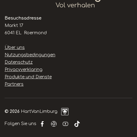
Besuchsadresse
Markt 17
6041 EL Roermond
Handige
Über uns
links
Nutzungsbedingungen
Datenschutz
Privacyverklaring
Produkte und Dienste
Partners
© 2026
HartVanLimburg
Folgen Sie uns