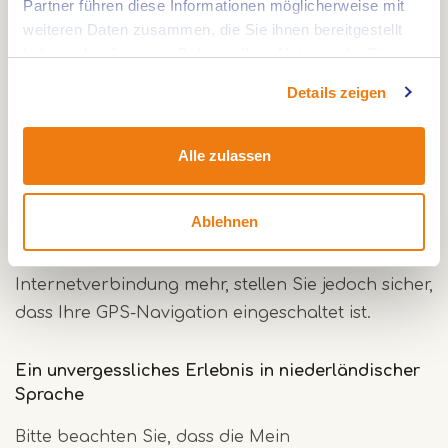
Partner führen diese Informationen möglicherweise mit
Erlebnis herunter
weiteren Daten zusammen, die Sie ihnen bereitgestellt
haben oder die sie im Rahmen Ihrer Nutzung der Dienste
Um die Mein Bomenkunstroute in vollen Zügen
gesammelt haben.
genießen zu können, empfiehlt es sich, zunächst
Details zeigen
die kostenlose IZI-Reise-App herunterzuladen.
Diese App ist für Apple-, Android- und Windows-
Alle zulassen
Plattformen verfügbar. Einfach in der App nach
„Meine Bomenkunstroute“ suchen und die
Ablehnen
Wanderung herunterladen. Von diesem Moment
an benötigen Sie während der Wanderung keine
Internetverbindung mehr, stellen Sie jedoch sicher,
dass Ihre GPS-Navigation eingeschaltet ist.
Ein unvergessliches Erlebnis in niederländischer
Sprache
Bitte beachten Sie, dass die Mein