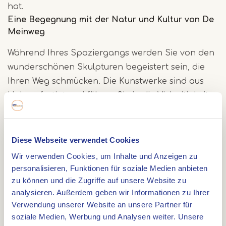
hat.
Eine Begegnung mit der Natur und Kultur von De
Meinweg
Während Ihres Spaziergangs werden Sie von den
wunderschönen Skulpturen begeistert sein, die
Ihren Weg schmücken. Die Kunstwerke sind aus
Holz gefertigt und führen Sie in die Vielseitigkeit
und Schönheit der Natur dieser Gegend ein.
Bewundern Sie die Bilder der Viper und des
Wildschweins, die die reiche Fauna von De
Diese Webseite verwendet Cookies
Meinweg symbolisieren. Darüber hinaus werden
Wir verwenden Cookies, um Inhalte und Anzeigen zu
auch historische Elemente thematisiert, etwa die
personalisieren, Funktionen für soziale Medien anbieten
Eisenzeit, die Beatrix-Mine, der Eiserne Rhein und
zu können und die Zugriffe auf unsere Website zu
analysieren. Außerdem geben wir Informationen zu Ihrer
die Schmuggelvergangenheit.
Verwendung unserer Website an unsere Partner für
soziale Medien, Werbung und Analysen weiter. Unsere
Laden Sie die IZI-Reise-App für ein interaktives