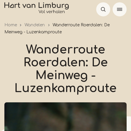
Skip
to
main
Home
Wandelen
Wanderroute Roerdalen: De
content
Meinweg - Luzenkamproute
Wanderroute
Roerdalen: De
Meinweg -
Luzenkamproute