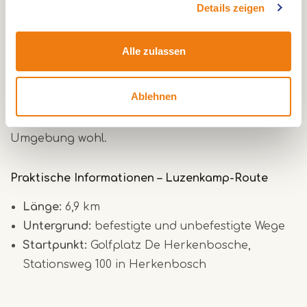
sondern auch überlebenswichtig für Tiere. Die
Details zeigen
Melickerheide ist ein bedeutender Korridor für
Arten wie den Dachs und das Wildschwein, die sich
Alle zulassen
hier frei zwischen ihren Lebensräumen bewegen
können. Mit etwas Glück entdecken Sie Spuren
Ablehnen
wie Pfotenabdrücke oder Wühlstellen. Auch Vögel
und Kleinsäuger fühlen sich in dieser vielfältigen
Umgebung wohl.
Praktische Informationen – Luzenkamp-Route
Länge:
6,9 km
Untergrund:
befestigte und unbefestigte Wege
Startpunkt:
Golfplatz De Herkenbosche,
Stationsweg 100 in Herkenbosch