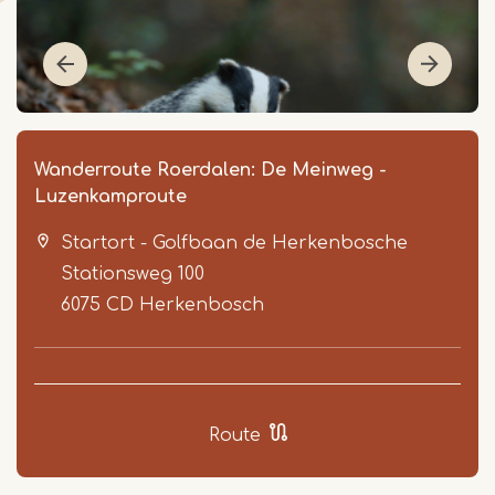
Wanderroute Roerdalen: De Meinweg -
Luzenkamproute
Startort - Golfbaan de Herkenbosche
Stationsweg 100
6075 CD
Herkenbosch
Item
1
of
Route
4