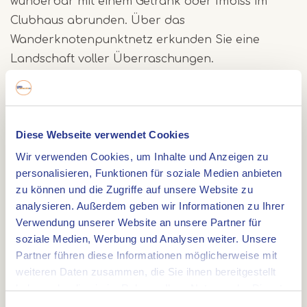
wunderbar mit einem Getränk oder Imbiss im
Clubhaus abrunden. Über das
Wanderknotenpunktnetz erkunden Sie eine
Landschaft voller Überraschungen.
Dünen, Heide und Wald
Die Melickerheide bietet eine abwechslungsreiche
Diese Webseite verwendet Cookies
Kulisse mit welligen Binnendünen, offenen
Wir verwenden Cookies, um Inhalte und Anzeigen zu
Heideflächen und schattigen Wäldern. Die
personalisieren, Funktionen für soziale Medien anbieten
Sandhügel verleihen der Route ihren besonderen
zu können und die Zugriffe auf unsere Website zu
Charakter. Kleine Tümpel und Senken sorgen für
analysieren. Außerdem geben wir Informationen zu Ihrer
Verwendung unserer Website an unsere Partner für
zusätzliche Vielfalt entlang des Weges.
soziale Medien, Werbung und Analysen weiter. Unsere
Partner führen diese Informationen möglicherweise mit
Lebensraum für Tiere
weiteren Daten zusammen, die Sie ihnen bereitgestellt
haben oder die sie im Rahmen Ihrer Nutzung der Dienste
Das Gebiet ist nicht nur schön anzusehen,
gesammelt haben.