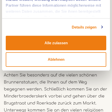
Jahre alten Geschichte. Sie passieren die
Partner führen diese Informationen möglicherweise mit
weiteren Daten zusammen, die Sie ihnen bereitgestellt
Christoffel-Kathedrale und die Munsterkerk.
haben oder die sie im Rahmen Ihrer Nutzung der Dienste
Der Spaziergang beginnt auf dem Marktplatz in
gesammelt haben.
der Nähe des Fremdenverkehrsamtes Roermond
Details zeigen
(VVV). Auf dem Marktplein befindet sich das
Rathaus von Roermond und Sie sehen die
Alle zulassen
Kathedrale der Bischofsstadt. Von dort aus laufen
Sie zu den Rattentoren, der Caroluskapel, dem
Ablehnen
Arresthuis und Prinsenhof und dem Munsterplein
mit der Munsterkerk.
Achten Sie besonders auf die vielen schönen
Brunnenstatuen, die Ihnen auf dem Weg
begegnen werden. Schließlich kommen Sie an der
Minderbroederskerk vorbei und gehen über die
Brugstraat und Roerkade zurück zum Markt.
Unterwegs kommen Sie an den vielen religiösen