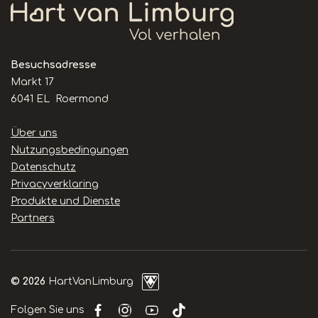
Besuchsadresse
Markt 17
6041 EL Roermond
Handige
Über uns
links
Nutzungsbedingungen
Datenschutz
Privacyverklaring
Produkte und Dienste
Partners
© 2026
HartVanLimburg
Folgen Sie uns