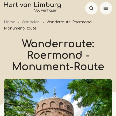
Skip
to
main
Home
Wandelen
Wanderroute: Roermond -
content
Monument-Route
Wanderroute:
Roermond -
Monument-Route