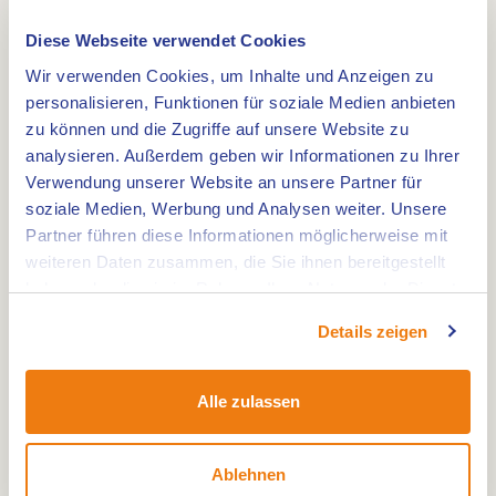
Diese Webseite verwendet Cookies
Wir verwenden Cookies, um Inhalte und Anzeigen zu
Wanderroute Lange 7,9 km. Nordwestlich von
personalisieren, Funktionen für soziale Medien anbieten
Weert, auf der Grenze von Limburg zu
zu können und die Zugriffe auf unsere Website zu
Nordbrabant, liegt das Weerterbos. Dies besteht
analysieren. Außerdem geben wir Informationen zu Ihrer
zum grossten Teil aus Wald und offenen Flachen.
Verwendung unserer Website an unsere Partner für
Durch die Lage im Tal, wo das Wasser nur schlecht
soziale Medien, Werbung und Analysen weiter. Unsere
weg konnte, war der Boden sehr sumpfig. Im
Partner führen diese Informationen möglicherweise mit
weiteren Daten zusammen, die Sie ihnen bereitgestellt
Naturgebiet Weerterbos ist Weerterbosch das
haben oder die sie im Rahmen Ihrer Nutzung der Dienste
älteste Waldgebiet. Die Länge der wanderroute
gesammelt haben.
Weerterbosch Route Orange beträgt 7,9 Km.
Details zeigen
Ausführliche Informationen finden Sie in der
Alle zulassen
Broschüre "Grenspark Kempen-Broek Weerterbos
en Hugterheide". Diese informiert über 8 schöne
Ablehnen
Wanderrouten durch den Weerterbos und die