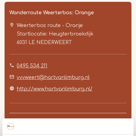
Wanderroute Weerterbos: Orange
Weerterbos route - Oranje
Startlocatie: Heugterbroekdijk
6031 LE
NEDERWEERT
0495 534 211
Item
1
vvvweert@hartvanlimburg.nl
of
http://www.hartvanlimburg.nl/
8
Route