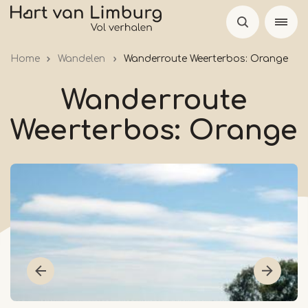
Skip
to
main
Home
Wandelen
Wanderroute Weerterbos: Orange
content
Wanderroute
Weerterbos: Orange