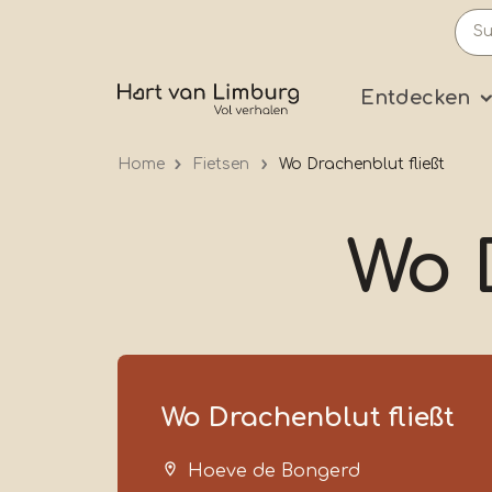
Skip
to
main
Prima
Entdecken
content
Home
Fietsen
Wo Drachenblut fließt
Wo 
Wo Drachenblut fließt
Hoeve de Bongerd