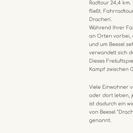
Radtour 24,4 km.
fließt. Fahrradt
Drachen'.
Während Ihrer F
an Orten vorbei,
und um Beesel seh
verwandelt sich d
Dieses Freiluftsp
Kampf zwischen G
Viele Einwohner v
oder dort leben, 
ist dadurch ein w
von Beesel "Drac
genannt.