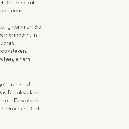
el Drachenblut
g und dem
ebung kommen Sie
en erinnern. In
n Jahre
Draaksteken.
rachen, einem
 geboren sind
 Das Draaksteken
ass die Einwohner
uch Drachen-Dorf