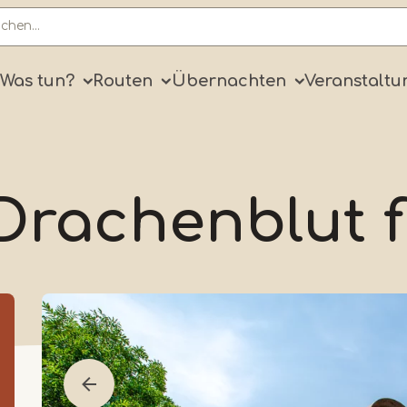
ry
Was tun?
Routen
Übernachten
Veranstaltu
Drachenblut fl