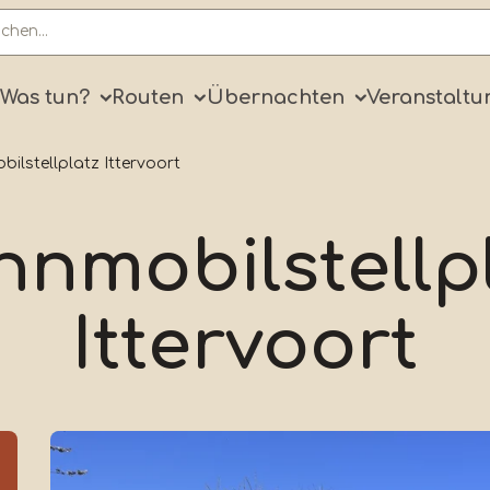
ry
Was tun?
Routen
Übernachten
Veranstaltu
ilstellplatz Ittervoort
nmobilstellp
Ittervoort