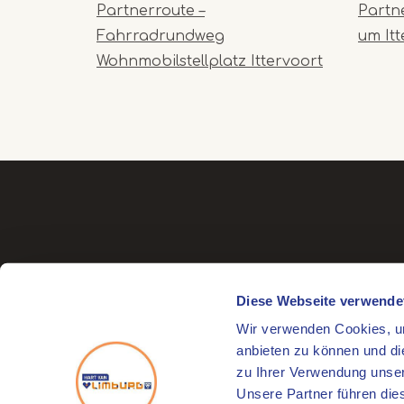
Partnerroute –
Partn
Fahrradrundweg
um Itt
Wohnmobilstellplatz Ittervoort
Diese Webseite verwende
Wir verwenden Cookies, um
Besuchsadresse
anbieten zu können und di
Markt 17
zu Ihrer Verwendung unser
6041 EL Roermond
Unsere Partner führen die