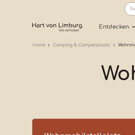
Skip
to
main
Prima
Entdecken
content
Home
Camping & Camperplaats
Wohnmob
Woh