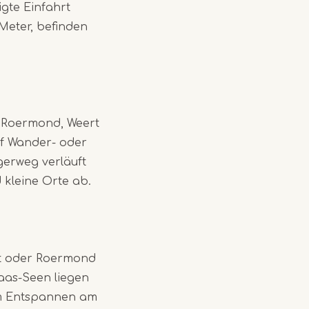
gte Einfahrt
Meter, befinden
e Roermond, Weert
uf Wander- oder
gerweg verläuft
 kleine Orte ab.
rt oder Roermond
aas-Seen liegen
um Entspannen am