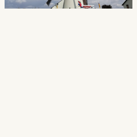
Mühlen in KempenBroek
Die Gemeinde Weert ist bekannt für ihre grüne
Umgebung und die vielen Wasser- und
Windmühlen, die dort zu finden sind. Dies ist auch
bei KempenBroek der Fall. In dem
Naturschutzgebiet gibt es mehrere Mühlen, die
Sie besuchen können. An bestimmten Tagen sind
die Mühlen für die Öffentlichkeit zugänglich und
der Müller erklärt alles über den Betrieb und die
Geschichte dieser schönen Mühlen. Mit dem
Routenplaner können Sie ganz einfach eine
Wander- oder Fahrradroute entlang der