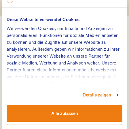
KempenBroek
Diese Webseite verwendet Cookies
Wir verwenden Cookies, um Inhalte und Anzeigen zu
Natur ohne Grenzen
personalisieren, Funktionen für soziale Medien anbieten
zu können und die Zugriffe auf unsere Website zu
Wo Belgisch und Niederländisch Limburg und
analysieren. Außerdem geben wir Informationen zu Ihrer
Nordbrabant aufeinandertreffen, liegt der
Verwendung unserer Website an unsere Partner für
KempenBroek. Ein riesiges Naturschutzgebiet von
soziale Medien, Werbung und Analysen weiter. Unsere
25.000 Hektar, das so groß ist wie kaum ein
Partner führen diese Informationen möglicherweise mit
weiteren Daten zusammen, die Sie ihnen bereitgestellt
anderes in Flandern und den Niederlanden. Auf
haben oder die sie im Rahmen Ihrer Nutzung der Dienste
niederländischer Seite gehören Cranendonck,
gesammelt haben.
Nederweert und Weert dazu, auf belgischer Seite
Details zeigen
Bocholt, Bree, Kinrooi und Maaseik. Früher
versteckten sich hier Bokkenrijder und
Alle zulassen
Schmuggler, heute findet man im Grenspark
KempenBroek vor allem eins: pure Natur und