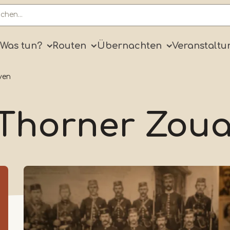
ry
Was tun?
Routen
Übernachten
Veranstaltu
ven
Thorner Zou