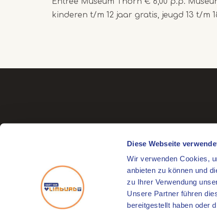
Entree Museum Thorn € 6,00 p.p. Muse
kinderen t/m 12 jaar gratis, jeugd 13 t/m 1
Diese Webseite verwende
Wir verwenden Cookies, um
Besuchsadresse
anbieten zu können und di
Markt 17
zu Ihrer Verwendung unser
6041 EL Roermond
Unsere Partner führen die
bereitgestellt haben oder