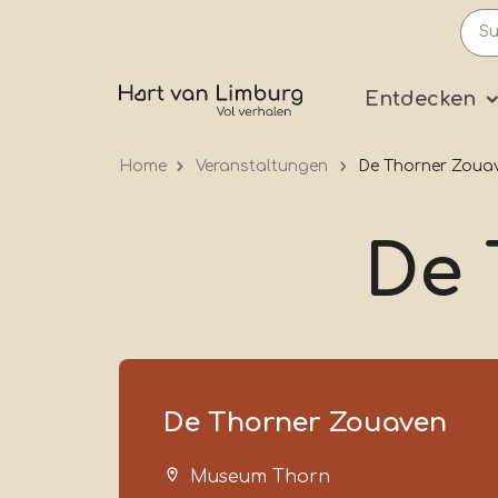
Skip
to
main
Prima
Entdecken
content
Home
Veranstaltungen
De Thorner Zoua
De 
De Thorner Zouaven
Museum Thorn