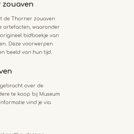
r zouaven
het de Thorner zouaven
de artefacten, waaronder
 origineel bidboekje van
ven. Deze voorwerpen
n beeld van hun tijd.
ven
tgebracht over de
dere te koop bij Museum
formatie vind je via