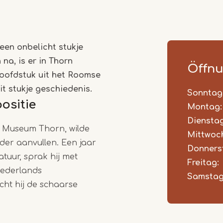
een onbelicht stukje
na, is er in Thorn
Öffnu
 hoofdstuk uit het Roomse
dit stukje geschiedenis.
Sonntag
Day
Time
Comm
ositie
slot
Montag:
Dienstag
van Museum Thorn, wilde
Mittwoc
der aanvullen. Een jaar
Donners
ratuur, sprak hij met
Freitag:
Nederlands
Samstag
t hij de schaarse