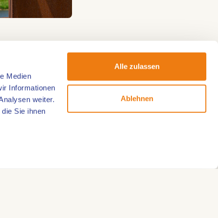
l des
 werden, sondern
Alle zulassen
le Medien
bung und setzen
ir Informationen
 überlaufen sind,
Ablehnen
Analysen weiter.
die Sie ihnen
gnet unterwegs
st eng mit seiner
gen und
s.
hnt es sich,