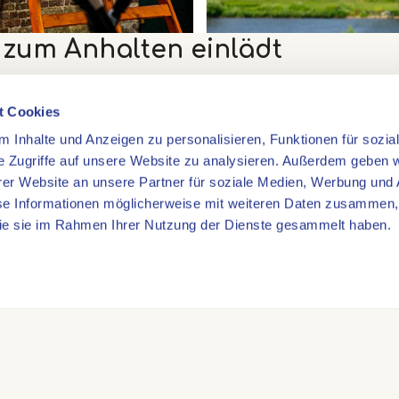
e zum Anhalten einlädt
n diesen
Kunstwerken
ist, dass sie ein fester Bestandtei
t Cookies
. Sie wurden nicht nur geschaffen, um betrachtet zu
 Inhalte und Anzeigen zu personalisieren, Funktionen für sozia
 zu werden. Nehmen Sie Platz, genießen Sie die Umge
e Zugriffe auf unsere Website zu analysieren. Außerdem geben w
chließend entspannt fort. Gerade weil diese Orte nicht
er Website an unsere Partner für soziale Medien, Werbung und 
weilen ein.
se Informationen möglicherweise mit weiteren Daten zusammen, 
 die sie im Rahmen Ihrer Nutzung der Dienste gesammelt haben.
Strecke des
Maasradwegs
durch Limburg fährt, bege
stwerken. Jedes erzählt seine eigene Geschichte und i
en – von religiösem Erbe über Natur bis hin zu Bur
den. So wird jede Pause zu einem besonderen Erlebni
appe des Maasradwegs im Hart van Limburg planen, lo