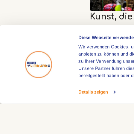
Kunst, di
Das Besondere a
Diese Webseite verwende
Maasradwegs sind
Wir verwenden Cookies, um
auch, um genutzt
anbieten zu können und di
Sie Ihre Tour ans
zu Ihrer Verwendung unser
laden sie zum Ver
Unsere Partner führen die
bereitgestellt haben oder
Wer die gesamte 
noch weiteren Kun
Details zeigen
Umgebung verbund
regionalen Legen
Wenn Sie eine Et