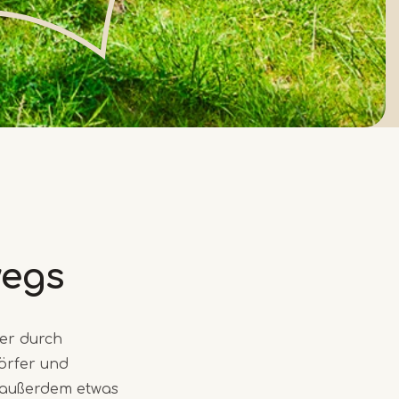
wegs
er durch
örfer und
 außerdem etwas