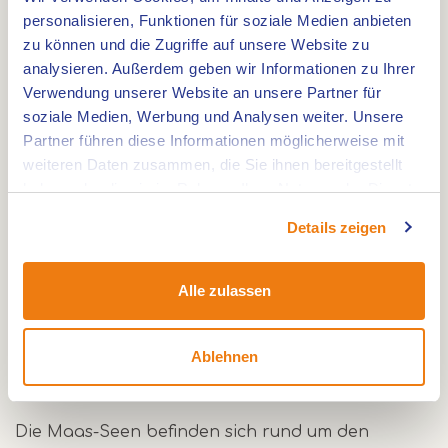
und an den Parkplätzen zwischen den
personalisieren, Funktionen für soziale Medien anbieten
Knotenpunkten 21 und 53 (Thorn) anfangen.
zu können und die Zugriffe auf unsere Website zu
analysieren. Außerdem geben wir Informationen zu Ihrer
Groß Buggenum
Verwendung unserer Website an unsere Partner für
soziale Medien, Werbung und Analysen weiter. Unsere
Kurz vor dem Dorf Grathem liegt die Burg Groot
Partner führen diese Informationen möglicherweise mit
Buggenum. Die Burg wurde erstmals 1419 erwähnt.
weiteren Daten zusammen, die Sie ihnen bereitgestellt
haben oder die sie im Rahmen Ihrer Nutzung der Dienste
Während des Zweiten Weltkriegs wurde das
gesammelt haben.
Schloss so stark beschädigt, dass es in den
Details zeigen
folgenden Jahren stark baifállig wurde. Im Jahr
1971 wurde es von einem deutschen Professor
Alle zulassen
gekauft, der es restaurierte. Danach wurde die
Burg der Provinz Limburg geschenkt.
Ablehnen
Die Maas-Seen
Die Maas-Seen befinden sich rund um den