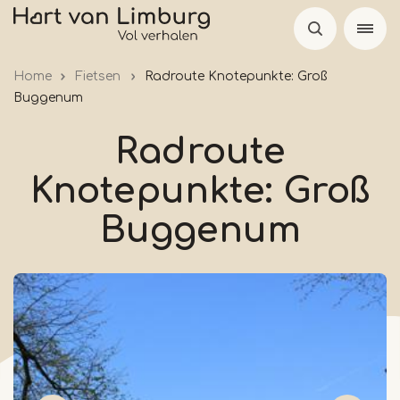
Skip
to
main
Home
Fietsen
Radroute Knotepunkte: Groß
content
Buggenum
Radroute
Knotepunkte: Groß
Buggenum