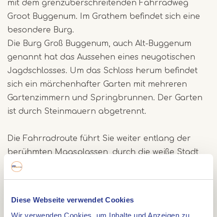
mit dem grenzuberschreitenden Fahrradweg
Groot Buggenum. Im Grathem befindet sich eine
besondere Burg.
Die Burg Groß Buggenum, auch Alt-Buggenum
genannt hat das Aussehen eines neugotischen
Jagdschlosses. Um das Schloss herum befindet
sich ein märchenhafter Garten mit mehreren
Gartenzimmern und Springbrunnen. Der Garten
ist durch Steinmauern abgetrennt.
Die Fahrradroute führt Sie weiter entlang der
berühmten Maasplassen, durch die weiße Stadt
Thorn und durch Kessenich in Belgien mit seiner
verschwundenen Stadt, die heute Vijverbroek
heißt.
Diese Webseite verwendet Cookies
Sie können diese Route am Eetcafé de Prairie (Ell)
Wir verwenden Cookies, um Inhalte und Anzeigen zu