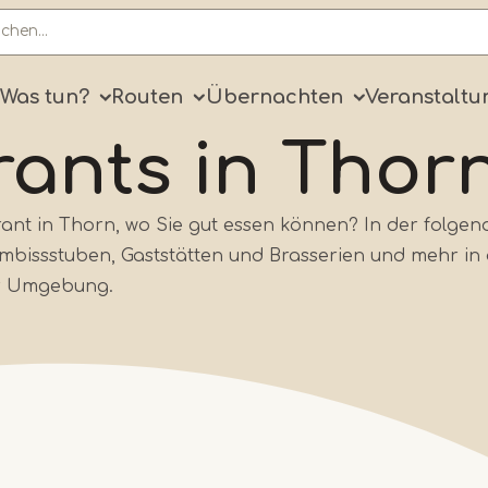
ry
Was tun?
Routen
Übernachten
Veranstaltu
rants in Thor
rant in Thorn, wo Sie gut essen können? In der folge
 Imbissstuben, Gaststätten und Brasserien und mehr in
er Umgebung.