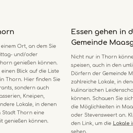
horn
Essen gehen in d
Gemeinde Maas
 einem Ort, an dem Sie
ittag- und/oder
Nicht nur in Thorn könne
Thorn genießen können.
speisen, auch in den um
einen Blick auf die Liste
Dörfern der Gemeinde M
in Thorn. Hier finden Sie
zahlreiche Lokale, in den
urants, sondern auch
kulinarischen Leidenscha
asserien, Kneipen,
können. Schauen Sie sich
andere Lokale, in denen
die Möglichkeiten in Ma
n Stadt Thorn eine
oder Stevensweert an. Kl
it genießen können.
den Link, um die
Lokale 
sehen.