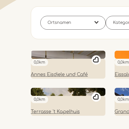
0,0km
0,0km
Annes Eisdiele und Café
Eissa
0,0km
0,0km
Terrasse 't Kapelhuis
Grand-