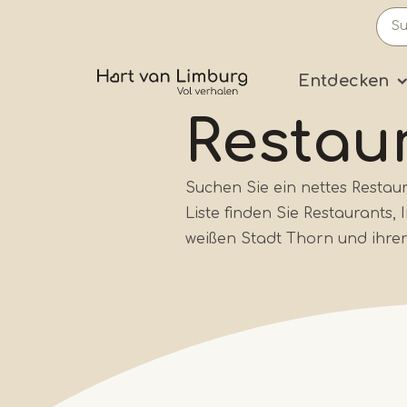
Skip
to
main
Prima
Entdecken
content
Restau
Suchen Sie ein nettes Restau
Liste finden Sie Restaurants,
weißen Stadt Thorn und ihr