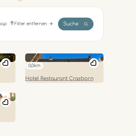
Suche
Filter entfernen
map
0,0km
Hotel Restaurant Crasborn