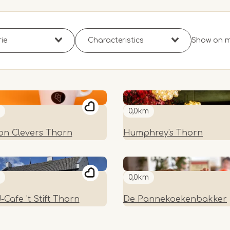
Show on 
0,0km
lon Clevers Thorn
Humphrey's Thorn
0,0km
Cafe 't Stift Thorn
De Pannekoekenbakker