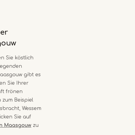
er
gouw
n Sie köstlich
liegenden
aasgouw gibt es
en Sie Ihrer
ft frönen
 zum Beispiel
asbracht, Wessem
icken Sie auf
in Maasgouw
zu