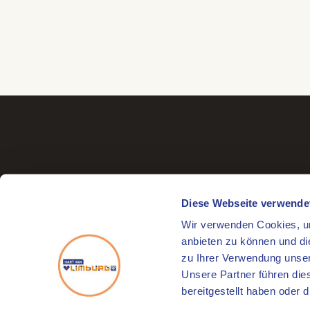
Diese Webseite verwende
Wir verwenden Cookies, um
Besuchsadresse
anbieten zu können und di
Markt 17
zu Ihrer Verwendung unser
6041 EL Roermond
Unsere Partner führen die
bereitgestellt haben oder