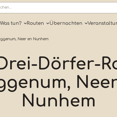
ry
Was tun?
Routen
Übernachten
Veranstaltu
 Buggenum, Neer en Nunhem
Drei-Dörfer-R
ggenum, Neer
Nunhem