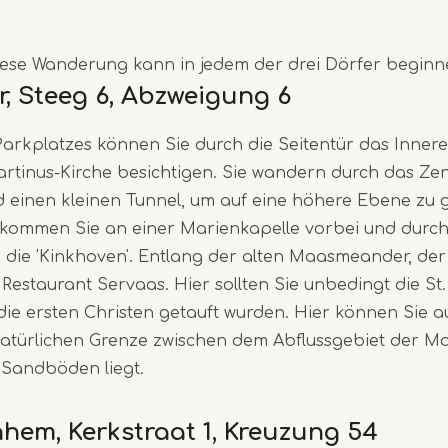
Diese Wanderung kann in jedem der drei Dörfer beginn
r, Steeg 6, Abzweigung 6
Item
arkplatzes können Sie durch die Seitentür das Innere
1
artinus-Kirche besichtigen. Sie wandern durch das Ze
of
 einen kleinen Tunnel, um auf eine höhere Ebene zu 
3
kommen Sie an einer Marienkapelle vorbei und durch 
 die 'Kinkhoven'. Entlang der alten Maasmeander, de
 Restaurant Servaas. Hier sollten Sie unbedingt die St
die ersten Christen getauft wurden. Hier können Sie 
türlichen Grenze zwischen dem Abflussgebiet der M
Sandböden liegt.
nhem, Kerkstraat 1, Kreuzung 54