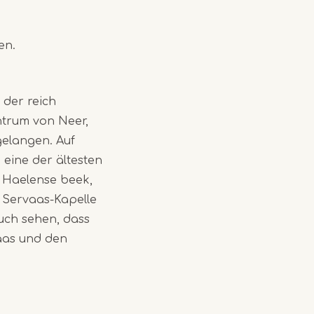
en.
 der reich
ntrum von Neer,
gelangen. Auf
eine der ältesten
r Haelense beek,
. Servaas-Kapelle
auch sehen, dass
aas und den