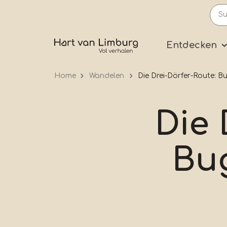
Skip
to
main
Prima
Entdecken
content
Home
Wandelen
Die Drei-Dörfer-Route:
Die 
Bu