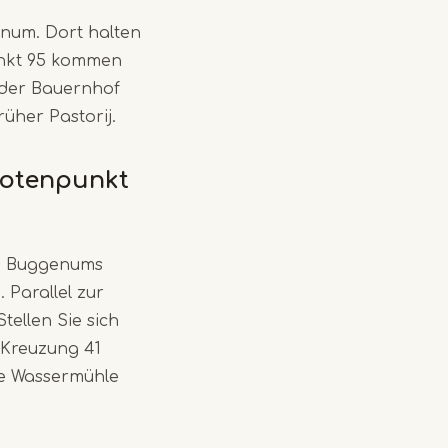
num. Dort halten
unkt 95 kommen
 der Bauernhof
üher Pastorij.
Knotenpunkt
am Buggenums
 Parallel zur
ellen Sie sich
 Kreuzung 41
se Wassermühle