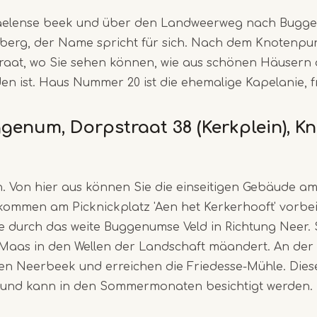
aelense beek und über den Landweerweg nach Bugge
nberg, der Name spricht für sich. Nach dem Knotenp
straat, wo Sie sehen können, wie aus schönen Häusern
 ist. Haus Nummer 20 ist die ehemalige Kapelanie, fr
ggenum, Dorpstraat 38 (Kerkplein), 
n. Von hier aus können Sie die einseitigen Gebäude 
kommen am Picknickplatz 'Aen het Kerkerhooft' vorbei.
durch das weite Buggenumse Veld in Richtung Neer. St
e Maas in den Wellen der Landschaft mäandert. An der
en Neerbeek und erreichen die Friedesse-Mühle. Die
t und kann in den Sommermonaten besichtigt werden.