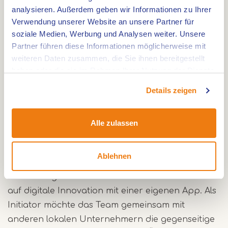
analysieren. Außerdem geben wir Informationen zu Ihrer
Der Eintritt von Mitarbeiter Richard Cox im Jahr
Verwendung unserer Website an unsere Partner für
soziale Medien, Werbung und Analysen weiter. Unsere
2022 gab dieser Nachhaltigkeitsinitiative einen
Partner führen diese Informationen möglicherweise mit
zusätzlichen Schub. Mit seinem Wissen über
weiteren Daten zusammen, die Sie ihnen bereitgestellt
erneuerbare Energien half er der Gärtnerei,
haben oder die sie im Rahmen Ihrer Nutzung der Dienste
erfolgreich auf Solarenergie umzusteigen.
gesammelt haben.
Details zeigen
Gleichzeitig investiert Eijkenboom weiterhin in die
lokale Zusammenarbeit, indem Pflanzen teilweise
bei Züchtern aus der Region eingekauft werden.
Alle zulassen
So bleibt die Lieferkette kurz und die lokale
Wirtschaft wird gestärkt.
Ablehnen
Seit Anfang dieses Jahres setzt die Gärtnerei auch
auf digitale Innovation mit einer eigenen App. Als
Initiator möchte das Team gemeinsam mit
anderen lokalen Unternehmern die gegenseitige