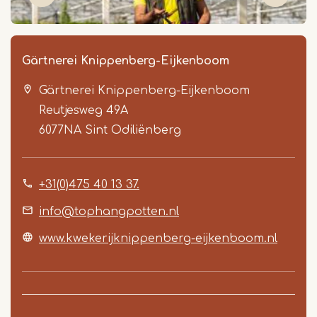
Gärtnerei Knippenberg-Eijkenboom
Gärtnerei Knippenberg-Eijkenboom
Reutjesweg 49A
6077NA
Sint Odiliënberg
+31(0)475 40 13 37.
Item
1
info@tophangpotten.nl
of
www.kwekerijknippenberg-eijkenboom.nl
3