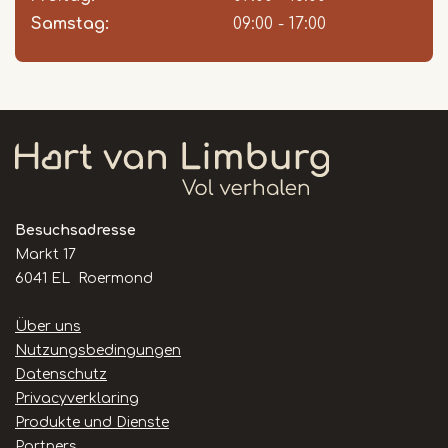
Samstag:
09:00 - 17:00
Besuchsadresse
Markt 17
6041 EL Roermond
Handige
Über uns
links
Nutzungsbedingungen
Datenschutz
Privacyverklaring
Produkte und Dienste
Partners