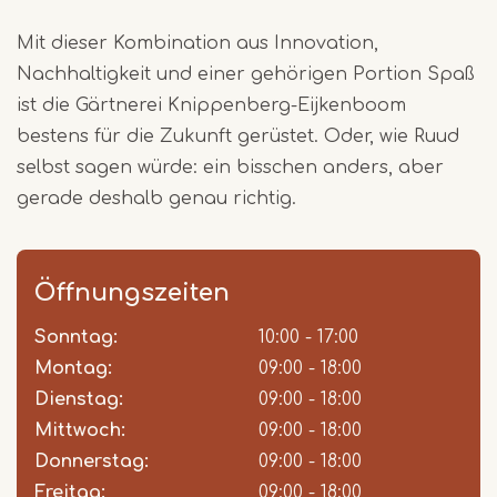
Mit dieser Kombination aus Innovation,
Nachhaltigkeit und einer gehörigen Portion Spaß
ist die Gärtnerei Knippenberg-Eijkenboom
bestens für die Zukunft gerüstet. Oder, wie Ruud
selbst sagen würde: ein bisschen anders, aber
gerade deshalb genau richtig.
Öffnungszeiten
Sonntag:
Day
Time
Comment
10:00 - 17:00
slot
Montag:
09:00 - 18:00
Dienstag:
09:00 - 18:00
Mittwoch:
09:00 - 18:00
Donnerstag:
09:00 - 18:00
Freitag:
09:00 - 18:00