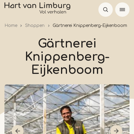
Skip
to
main
Home
Shoppen
Gärtnerei Knippenberg-Eijkenboom
content
Gärtnerei
Knippenberg-
Eijkenboom