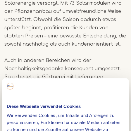
Solarenergie versorgt. Mit 73 Solarmodulen wird
der Pflanzenanbau auf umweltfreundliche Weise
unterstützt. Obwohl die Saison dadurch etwas
später beginnt, profitieren die Kunden von
stabilen Preisen – eine bewusste Entscheidung, die
sowohl nachhaltig als auch kundenorientiert ist.
Auch in anderen Bereichen wird der
Nachhaltigkeitsgedanke konsequent umgesetzt.
So arbeitet die Gärtnerei mit Lieferanten
zusammen, die ebenfalls gasfrei produzieren, und
es werden recycelbare Pflanztöpfe verwendet.
Kunden können ihre leeren Töpfe abgeben,
Diese Webseite verwendet Cookies
woraufhin diese zu neuen Exemplaren verarbeitet
Wir verwenden Cookies, um Inhalte und Anzeigen zu
werden. Ein schönes Beispiel für zirkuläres
personalisieren, Funktionen für soziale Medien anbieten
Denken in der Praxis.
zu können und die Zugriffe auf unsere Website zu