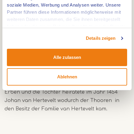
soziale Medien, Werbung und Analysen weiter. Unsere
Partner führen diese Informationen möglicherweise mit
weiteren Daten zusammen, die Sie ihnen bereitgestellt
Die Thooren ist ein einzigartiger Wohnturm der in
haben oder die sie im Rahmen Ihrer Nutzung der Dienste
den Niederlanden nicht oft vorkommt. .
gesammelt haben.
Details zeigen
Viele Burgen entstanden im Mittelalter aus einem
einfachen Turm und dann wurde der Komplex
Alle zulassen
erweitert. Die früheste bekannte Besitzer von der
Thooren war Dederic Wilde van Mersen, Schult
von Roermond (1404-1414), der im Jahre 1417 als
Ablehnen
Eigentümer aufgeführt ist. Sein Enkel hatte keinen
Erben und die Tochter heiratete im Jahr 1454
Johan van Hertevelt wodurch der Thooren in
den Besitz der Familie van Hertevelt kam.