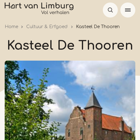
Skip
to
main
Home
Cultuur & Erfgoed
Kasteel De Thooren
content
Kasteel De Thooren