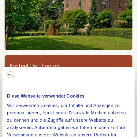
Kasteel De Thooren
De Thooren
Eiermarkt 23
Diese Webseite verwendet Cookies
6042 HV
ROERMOND
Wir verwenden Cookies, um Inhalte und Anzeigen zu
personalisieren, Funktionen für soziale Medien anbieten
zu können und die Zugriffe auf unsere Website zu
analysieren. Außerdem geben wir Informationen zu Ihrer
Route
Verwendung unserer Website an unsere Partner für