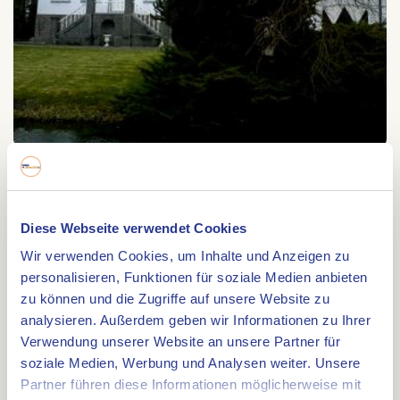
Kasteel Nijenborgh
Diese Webseite verwendet Cookies
Kasteel Nijenborgh
Biest 1
Wir verwenden Cookies, um Inhalte und Anzeigen zu
personalisieren, Funktionen für soziale Medien anbieten
6001 AN
WEERT
zu können und die Zugriffe auf unsere Website zu
analysieren. Außerdem geben wir Informationen zu Ihrer
Verwendung unserer Website an unsere Partner für
soziale Medien, Werbung und Analysen weiter. Unsere
Partner führen diese Informationen möglicherweise mit
Route