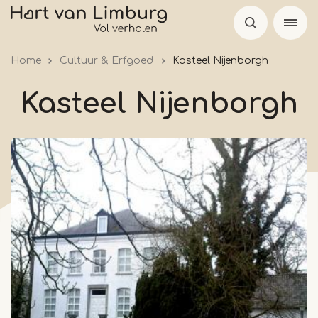
Skip
to
main
Home
Cultuur & Erfgoed
Kasteel Nijenborgh
content
Kasteel Nijenborgh