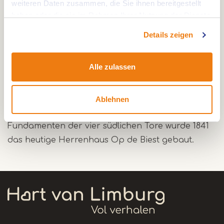
weiteren Daten zusammen, die Sie ihnen bereitgestellt
haben oder die sie im Rahmen Ihrer Nutzung der Dienste
gesammelt haben.
Details zeigen
Das Schloss ist eine Ruine, von der zwischen 1455
und 1461 von Jacob l van Horne gebauten Burg.
Alle zulassen
Diese Burg war der Sitz der Herren von Weert,
später der Grafen von Horn und bestand aus
einer Hauptburg und einer Vorburg, die ebenfalls
Ablehnen
aus dem 15. Jahrhundert stammt. Auf den
Fundamenten der vier südlichen Tore wurde 1841
das heutige Herrenhaus Op de Biest gebaut.