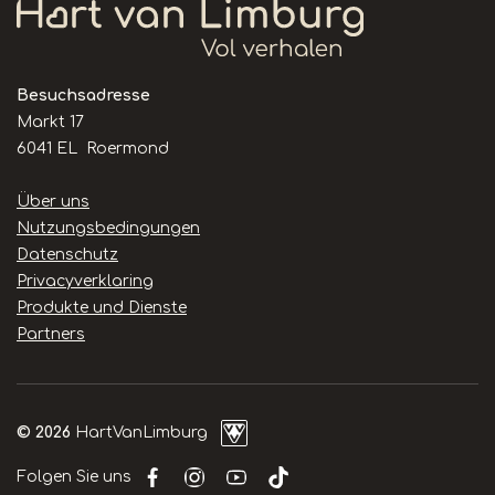
Besuchsadresse
Markt 17
6041 EL Roermond
Handige
Über uns
links
Nutzungsbedingungen
Datenschutz
Privacyverklaring
Produkte und Dienste
Partners
© 2026
HartVanLimburg
Folgen Sie uns