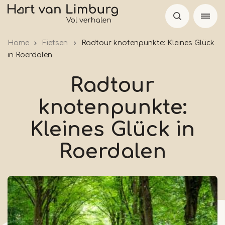
Skip
to
main
Home
Fietsen
Radtour knotenpunkte: Kleines Glück
content
in Roerdalen
Radtour
knotenpunkte:
Kleines Glück in
Roerdalen