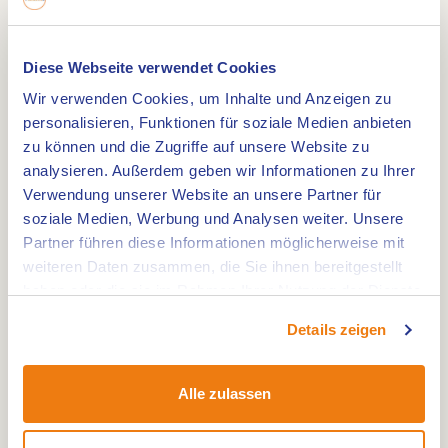
Von Montfort aus radeln Sie weiter in Richtung
Diese Webseite verwendet Cookies
Posterholt, wo sich
Glücksorte 25
, der Elfenrat,
Wir verwenden Cookies, um Inhalte und Anzeigen zu
befindet. In der Nähe zweier Bänke steht das
personalisieren, Funktionen für soziale Medien anbieten
Posterholter Karnevalsdenkmal, der
zu können und die Zugriffe auf unsere Website zu
Biemosjebaum. Dann radeln Sie weiter nach
analysieren. Außerdem geben wir Informationen zu Ihrer
Vlodrop, wo Sie
Glücksort 24
, die Trauerweiden
Verwendung unserer Website an unsere Partner für
auf dem Kerkberg, entdecken. Von hier aus
soziale Medien, Werbung und Analysen weiter. Unsere
Partner führen diese Informationen möglicherweise mit
haben Sie einen tollen Blick auf die große
weiteren Daten zusammen, die Sie ihnen bereitgestellt
neuromanische Kirche, die an einem Hang liegt.
haben oder die sie im Rahmen Ihrer Nutzung der Dienste
gesammelt haben.
Details zeigen
Dann radeln Sie weiter zum
Glücksort 17
, dem
Glücksrad, wo sich in der Gitstapper Mühle das
große Glücksrad befindet. Erkunden Sie das
Alle zulassen
Glücksrad, bevor Sie in Richtung St. Ludwig
radeln, wo Sie den
Glücksort 16
finden: Der