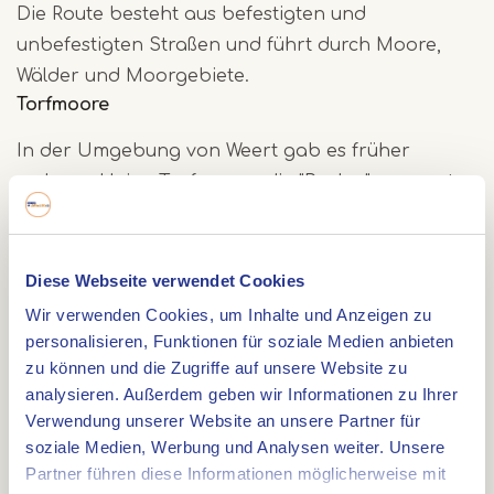
Die Route besteht aus befestigten und
unbefestigten Straßen und führt durch Moore,
Wälder und Moorgebiete.
Torfmoore
In der Umgebung von Weert gab es früher
mehrere kleine Torfmoore, die "Peelen" genannt
wurden und im Laufe der Zeit abgebaut oder
angelandet wurden. Das Gebiet südlich von Weert
bestand früher aus Wäldern, Heideflächen,
Diese Webseite verwendet Cookies
Sümpfen und Flugsand. Bereits im Mittelalter
Wir verwenden Cookies, um Inhalte und Anzeigen zu
begannen die Menschen mit der Abholzung
personalisieren, Funktionen für soziale Medien anbieten
dieser Ödlandflächen. Durch Überweidung
zu können und die Zugriffe auf unsere Website zu
analysieren. Außerdem geben wir Informationen zu Ihrer
entstanden neue Wanderdünen. Nach 1850
Verwendung unserer Website an unsere Partner für
wurden auch diese Gebiete wieder urbar
soziale Medien, Werbung und Analysen weiter. Unsere
gemacht.
Partner führen diese Informationen möglicherweise mit