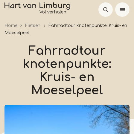
Skip
to
main
Home
Fietsen
Fahrradtour knotenpunkte: Kruis- en
content
Moeselpeel
Fahrradtour
knotenpunkte:
Kruis- en
Moeselpeel