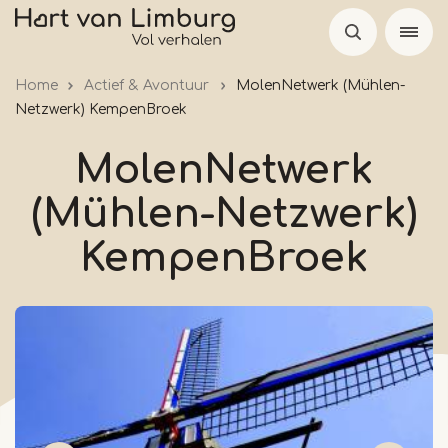
Skip
to
main
Home
Actief & Avontuur
MolenNetwerk (Mühlen-
content
Netzwerk) KempenBroek
MolenNetwerk
(Mühlen-Netzwerk)
KempenBroek