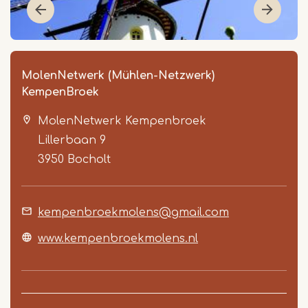
MolenNetwerk (Mühlen-Netzwerk)
KempenBroek
MolenNetwerk Kempenbroek
Lillerbaan 9
3950
Bocholt
Item
kempenbroekmolens@gmail.com
1
of
www.kempenbroekmolens.nl
4