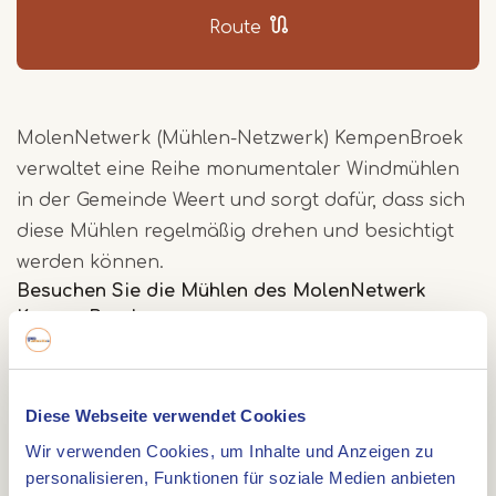
Route
MolenNetwerk (Mühlen-Netzwerk) KempenBroek
verwaltet eine Reihe monumentaler Windmühlen
in der Gemeinde Weert und sorgt dafür, dass sich
diese Mühlen regelmäßig drehen und besichtigt
werden können.
Besuchen Sie die Mühlen des MolenNetwerk
KempenBroek
Im KempenBroek gibt es nicht weniger als 30
Wassermühlen und 19 Windmühlen, die sich noch
Diese Webseite verwendet Cookies
regelmäßig drehen. Die meisten dieser Mühlen
Wir verwenden Cookies, um Inhalte und Anzeigen zu
können auch besichtigt werden. Damit ist der
personalisieren, Funktionen für soziale Medien anbieten
KempenBroek die attraktivste und