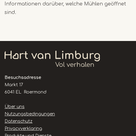
Informationen darüber, welche Mühlen geöffnet
sind.
Besuchsadresse
Markt 17
6041 EL Roermond
Handige
Über uns
links
Nutzungsbedingungen
Datenschutz
Privacyverklaring
Produkte und Dienste