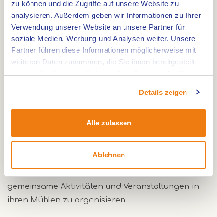
zu können und die Zugriffe auf unsere Website zu
abwechslungsreichste Mühlenregion im Süden
analysieren. Außerdem geben wir Informationen zu Ihrer
der Niederlande. Einige dieser Mühlen haben
Verwendung unserer Website an unsere Partner für
eine jahrhundertealte Geschichte. Ein Besuch der
soziale Medien, Werbung und Analysen weiter. Unsere
Partner führen diese Informationen möglicherweise mit
Mühlen in Weert ist immer möglich, wenn eine
weiteren Daten zusammen, die Sie ihnen bereitgestellt
Mühle in Betrieb ist, das Mühlentor geöffnet ist
haben oder die sie im Rahmen Ihrer Nutzung der Dienste
oder der blaue Wimpel an der Mühle weht.
gesammelt haben.
Darüber hinaus finden in den Mühlen regelmäßig
Details zeigen
mittwochs, samstags und manchmal auch
sonntags Mühlentage mit Führungen,
Alle zulassen
Vorführungen und anderen Aktivitäten statt.
Heute arbeiten die ehrenamtlichen Müller und
Ablehnen
Mühlenfreunde in KempenBroek auf beiden
Seiten der Grenze eng zusammen, um
gemeinsame Aktivitäten und Veranstaltungen in
ihren Mühlen zu organisieren.