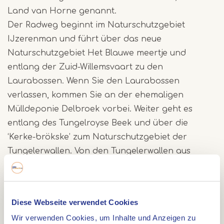
Land van Horne genannt.
Der Radweg beginnt im Naturschutzgebiet
IJzerenman und führt über das neue
Naturschutzgebiet Het Blauwe meertje und
entlang der Zuid-Willemsvaart zu den
Laurabossen. Wenn Sie den Laurabossen
verlassen, kommen Sie an der ehemaligen
Mülldeponie Delbroek vorbei. Weiter geht es
entlang des Tungelroyse Beek und über die
‘Kerke-brökske’ zum Naturschutzgebiet der
Tungelerwallen. Von den Tungelerwallen aus
erreichen Sie über die Kreuzung Maaseikerweg
das Naturschutzgebiet De Krang. Entlang des
Tungelroyse Beek kehren wir zu den
Diese Webseite verwendet Cookies
Tungelerwallen zurück. Durch die Tungelerwallen
Wir verwenden Cookies, um Inhalte und Anzeigen zu
gehen wir in den Wald von Altweerterheide und