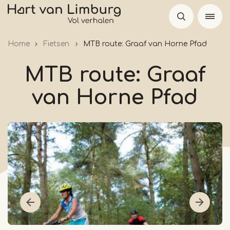
Skip
to
main
Home
Fietsen
MTB route: Graaf van Horne Pfad
content
MTB route: Graaf
van Horne Pfad