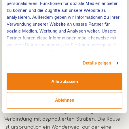
personalisieren, Funktionen für soziale Medien anbieten
dann über die Eisenbahnbrücke über die Zuid-
zu können und die Zugriffe auf unsere Website zu
Willemsvaart, die das Land van Horne in zwei
analysieren. Außerdem geben wir Informationen zu Ihrer
Teile teilt. Damit kommen wir in das
Verwendung unserer Website an unsere Partner für
Naturschutzgebiet Weerterbergen (im Besitz der
soziale Medien, Werbung und Analysen weiter. Unsere
Partner führen diese Informationen möglicherweise mit
holländischen Bundeswehr), überqueren die A2
weiteren Daten zusammen, die Sie ihnen bereitgestellt
und fahren in den Weerterbos. Dies war früher
haben oder die sie im Rahmen Ihrer Nutzung der Dienste
das Gebiet von Weert, das aber nach dem Bau
gesammelt haben.
des neuen Teils der A2 an die Gemeinde
Details zeigen
Nederweert übertragen wurde. Über den
Weerterbos kehren wir zum Ausgangspunkt
Alle zulassen
zurück.
Ablehnen
Die Route führt uns über Singletracks, Sandwege
und Landstraßen. An einigen Orten gibt es eine
Verbindung mit asphaltierten Straßen. Die Route
ist ursprünglich ein Wanderweg, auf der eine