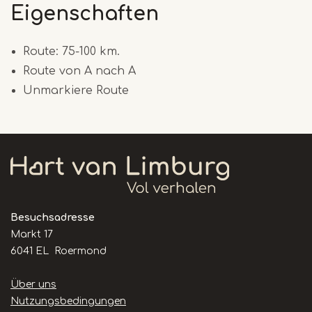
Eigenschaften
Route: 75-100 km.
Route von A nach A
Unmarkiere Route
Besuchsadresse
Markt 17
6041 EL Roermond
Handige
Über uns
links
Nutzungsbedingungen