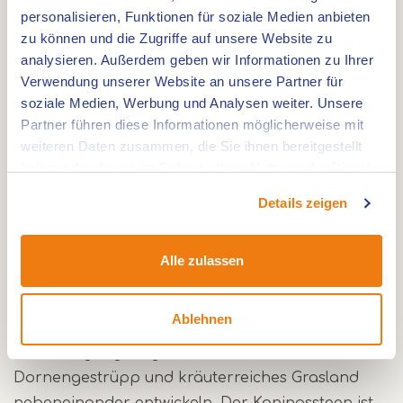
Route
personalisieren, Funktionen für soziale Medien anbieten
zu können und die Zugriffe auf unsere Website zu
analysieren. Außerdem geben wir Informationen zu Ihrer
Verwendung unserer Website an unsere Partner für
Etwas außerhalb von Thorn liegt das
soziale Medien, Werbung und Analysen weiter. Unsere
Naturschutzgebiet de Koningssteen. Das Gebiet
Partner führen diese Informationen möglicherweise mit
ist eines der ältesten Naturentwicklungsprojekte
weiteren Daten zusammen, die Sie ihnen bereitgestellt
entlang der Grenze Maas, die dort die natürliche
haben oder die sie im Rahmen Ihrer Nutzung der Dienste
gesammelt haben.
Grenze zu Belgien bildet.
Details zeigen
Galloway-Rinder und Pferde
In Naturschutzgebiet de Koningssteen weiden
Alle zulassen
eine Herde Galloway-Rinder von
Natuurmonumenten und ein Harem von Konik
Ablehnen
Pferden der Belgisch-Limburgischen Landschaft.
Ihr Weidegang sorgt dafür, dass sich Laubwald,
Dornengestrüpp und kräuterreiches Grasland