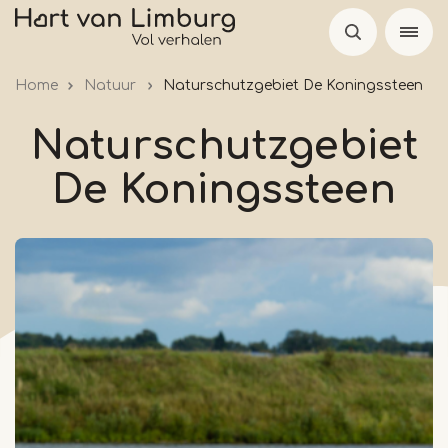
Skip
to
main
Home
Natuur
Naturschutzgebiet De Koningssteen
content
Naturschutzgebiet
De Koningssteen