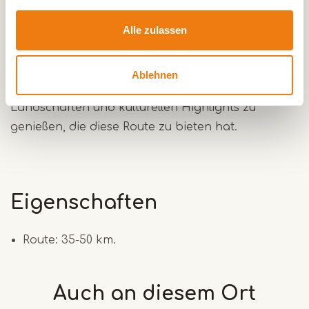
Während dieser Tour erkunden Sie unter
Alle zulassen
anderem das Blauwe Meertje, Bocholt, Belgien
und die historische Voorste Luysmolen. Es ist eine
großartige Gelegenheit, diese Sehenswürdigkeiten
Ablehnen
mit dem Fahrrad zu entdecken und die Vielfalt der
Landschaften und kulturellen Highlights zu
genießen, die diese Route zu bieten hat.
Eigenschaften
Route: 35-50 km.
Auch an diesem
Ort