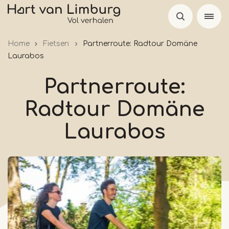
Skip
to
main
Home
Fietsen
Partnerroute: Radtour Domäne
content
Laurabos
Partnerroute:
Radtour Domäne
Laurabos