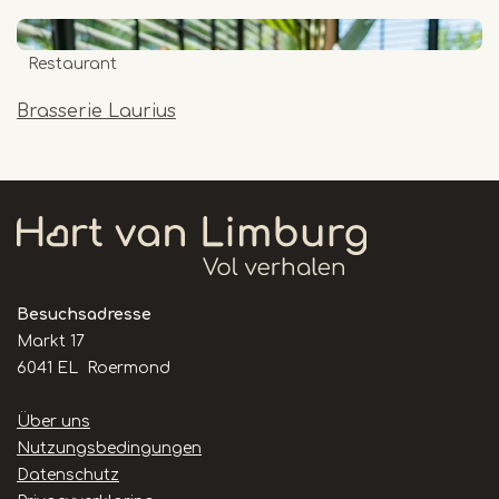
Restaurant
Brasserie Laurius
Besuchsadresse
Markt 17
6041 EL Roermond
Handige
Über uns
links
Nutzungsbedingungen
Datenschutz