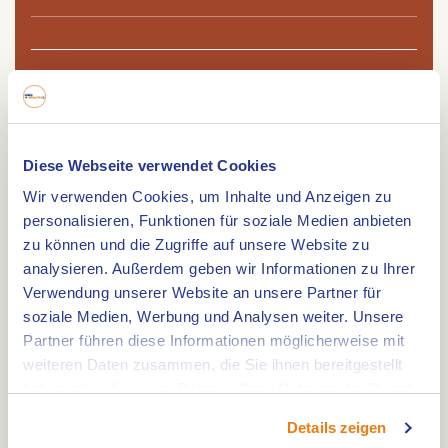
Route
Diese Webseite verwendet Cookies
Länge: 37,7 km. Radeln Sie durch die schönen
Wir verwenden Cookies, um Inhalte und Anzeigen zu
personalisieren, Funktionen für soziale Medien anbieten
Landstriche der Gemeinde Weert!
zu können und die Zugriffe auf unsere Website zu
Fahrradroute
analysieren. Außerdem geben wir Informationen zu Ihrer
Diese ca. 38 km lange Radroute führt Sie an einer
Verwendung unserer Website an unsere Partner für
soziale Medien, Werbung und Analysen weiter. Unsere
Reihe von besonderen Orten vorbei. Die Route
Partner führen diese Informationen möglicherweise mit
beginnt in der Nähe der Brasserie Laurius, wo Sie
weiteren Daten zusammen, die Sie ihnen bereitgestellt
vor oder nach Ihrer Radtour einen Snack und ein
haben oder die sie im Rahmen Ihrer Nutzung der Dienste
Getränk genießen können.
gesammelt haben.
Details zeigen