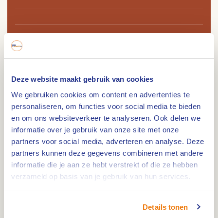
Route
Deze website maakt gebruik van cookies
We gebruiken cookies om content en advertenties te
Lengte: 37.7 km. Fiets door de prachtige stukken
personaliseren, om functies voor social media te bieden
van de gemeente Weert!
en om ons websiteverkeer te analyseren. Ook delen we
Fietsroute
informatie over je gebruik van onze site met onze
partners voor social media, adverteren en analyse. Deze
Deze ongeveer 38 km lange fietsroute voert je
partners kunnen deze gegevens combineren met andere
langs een scala aan bijzondere plekken. De route
informatie die je aan ze hebt verstrekt of die ze hebben
begint vlakbij
Brasserie Laurius
, waar je voor of
verzameld op basis van je gebruik van hun services.
na je fietstocht kunt genieten van een hapje en
drankje.
Details tonen