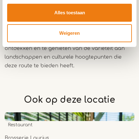
Tijdens deze tocht verken je onder andere het
Alles toestaan
Blauwe Meertje
, het Belgische Bocholt, en de
historische
Voorste Luysmolen
, naast vele andere
interessante locaties. Het is een uitgelezen kans
Weigeren
om deze bezienswaardigheden per fiets te
ontdekken en te genieten van de variëteit aan
landschappen en culturele hoogtepunten die
deze route te bieden heeft.
Ook op deze
locatie
Restaurant
Brasserie Laurius