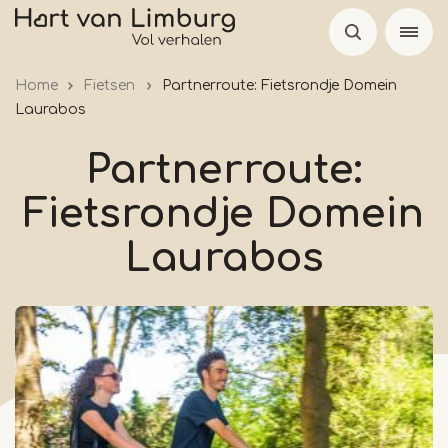
Overslaan
en
naar
Home
Fietsen
Partnerroute: Fietsrondje Domein
de
Laurabos
inhoud
gaan
Partnerroute:
Fietsrondje Domein
Laurabos