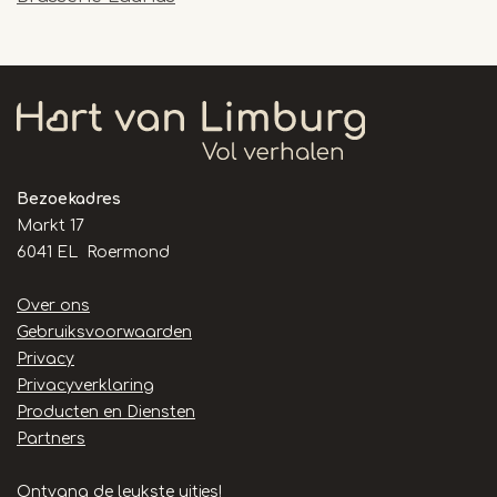
Bezoekadres
Markt 17
6041 EL Roermond
Handige
Over ons
links
Gebruiksvoorwaarden
Privacy
Privacyverklaring
Producten en Diensten
Partners
Ontvang de leukste uitjes!