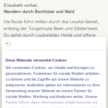
Elisabeth vorbei.
Wandern durch Bachtäler und Wald
Die Route führt mitten durch das Leudal-Gebiet,
entlang der Tungelroyse Beek und Zelsterbeek.
Du gehst durch Laubwälder, Heide und offene
Wiesen. Unterwegs kommst du an der Sint-
Ursulamühle, dem Aussichtspunkt Litsberg und
der auf einem Hügel gelegenen Sint-
Diese Webseite verwendet Cookies
Servaaskapelle vorbei.
Wir verwenden Cookies, um Inhalte und Anzeigen zu
personalisieren, Funktionen für soziale Medien anbieten
Spuren der Vergangenheit
zu können und die Zugriffe auf unsere Website zu
analysieren. Außerdem geben wir Informationen zu Ihrer
Du passierst das alte Sint-Elisabethkloster und
Verwendung unserer Website an unsere Partner für
das Café Busjop, das von Geschichten umgeben
soziale Medien, Werbung und Analysen weiter. Unsere
ist. Auch der Klosterbauernhof und das
Partner führen diese Informationen möglicherweise mit
Leudalmuseum liegen entlang der Route. Der