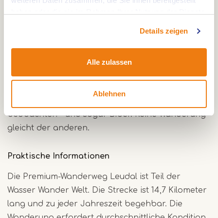
weiteren Daten zusammen, die Sie ihnen bereitgestellt
Wechsel zwischen Natur und Geschichte macht
haben oder die sie im Rahmen Ihrer Nutzung der Dienste
gesammelt haben.
diese Wanderung zu jeder Jahreszeit besonders.
Details zeigen
Pflanzen, Vögel und Biber
Alle zulassen
In dieser wasserreichen Landschaft wachsen
seltene Pflanzen wie Sumpfdotterblume und
Ablehnen
Milzkraut. Du kannst Eisvögel, Spechte und Rehe
beobachten – und sogar Biber. Keine Wanderung
gleicht der anderen.
Praktische Informationen
Die Premium-Wanderweg Leudal ist Teil der
Wasser Wander Welt. Die Strecke ist 14,7 Kilometer
lang und zu jeder Jahreszeit begehbar. Die
Wanderung erfordert durchschnittliche Kondition