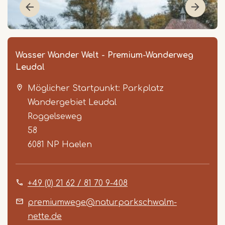
Wasser Wander Welt - Premium-Wanderweg
Leudal
Möglicher Startpunkt: Parkplatz
Wandergebiet Leudal
Roggelseweg
58
6081 NP
Haelen
Item
1
of
+49 (0) 21 62 / 81 70 9-408
3
premiumwege@naturparkschwalm-
nette.de