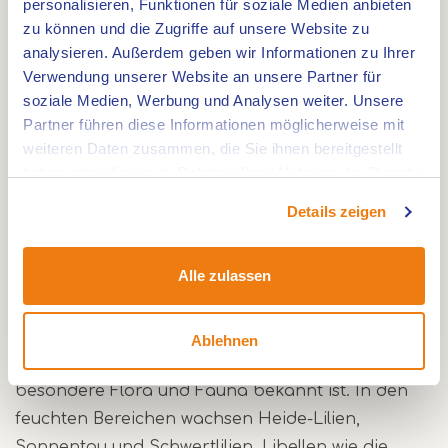
personalisieren, Funktionen für soziale Medien anbieten
Geschichte, Wasser und Ruhe
zu können und die Zugriffe auf unsere Website zu
analysieren. Außerdem geben wir Informationen zu Ihrer
Die Rode Beek verdankt ihre rotbraune Farbe
Verwendung unserer Website an unsere Partner für
dem hohen Eisengehalt. Dieser Bach schlängelt
soziale Medien, Werbung und Analysen weiter. Unsere
sich durch die Landschaft und mündet in den
Partner führen diese Informationen möglicherweise mit
weiteren Daten zusammen, die Sie ihnen bereitgestellt
Effelder Waldsee, einen See mit ruhigen
haben oder die sie im Rahmen Ihrer Nutzung der Dienste
Aussichtspunkten. Unterwegs kommst du an Cafés
gesammelt haben.
und Rastplätzen vorbei. Die Umgebung ist reich
Details zeigen
an Kultur und Geschichte, mit Schloss und Mühle
als Höhepunkte.
Alle zulassen
Pflanzen und Tiere entlang des Wassers
Ablehnen
Die Route führt durch eine Landschaft, die für ihre
besondere Flora und Fauna bekannt ist. In den
feuchten Bereichen wachsen Heide-Lilien,
Sonnentau und Schwertlilien. Libellen wie die