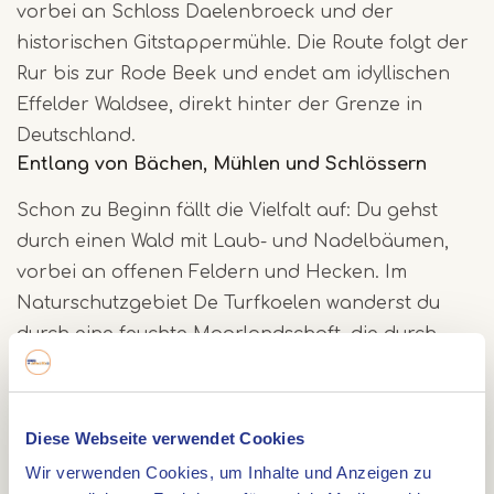
vorbei an Schloss Daelenbroeck und der
historischen Gitstappermühle. Die Route folgt der
Rur bis zur Rode Beek und endet am idyllischen
Effelder Waldsee, direkt hinter der Grenze in
Deutschland.
Entlang von Bächen, Mühlen und Schlössern
Schon zu Beginn fällt die Vielfalt auf: Du gehst
durch einen Wald mit Laub- und Nadelbäumen,
vorbei an offenen Feldern und Hecken. Im
Naturschutzgebiet De Turfkoelen wanderst du
durch eine feuchte Moorlandschaft, die durch
Torfabbau entstanden ist. Danach erreichst du
das restaurierte Schloss Daelenbroeck und die
jahrhundertealte Gitstappermühle, in der du
Diese Webseite verwendet Cookies
heute noch Mehl und Brot kaufen kannst.
Wir verwenden Cookies, um Inhalte und Anzeigen zu