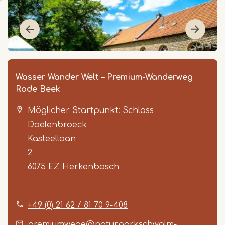
Wasser Wander Welt – Premium-Wanderweg
Rode Beek
Möglicher Startpunkt: Schloss
Daelenbroeck
Kasteellaan
2
6075 EZ
Herkenbosch
Item
1
of
+49 (0) 21 62 / 81 70 9-408
3
premiumwege@naturparkschwalm-