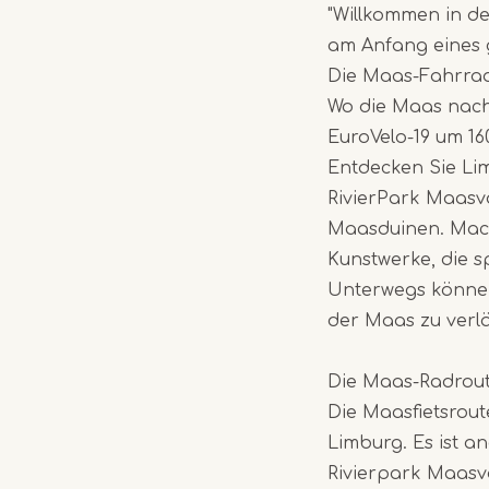
"Willkommen in de
am Anfang eines g
Die Maas-Fahrrad
Wo die Maas nach 
EuroVelo-19 um 16
Entdecken Sie Li
RivierPark Maasv
Maasduinen. Mach
Kunstwerke, die s
Unterwegs können
der Maas zu verl
Die Maas-Radrout
Die Maasfietsrou
Limburg. Es ist a
Rivierpark Maasva