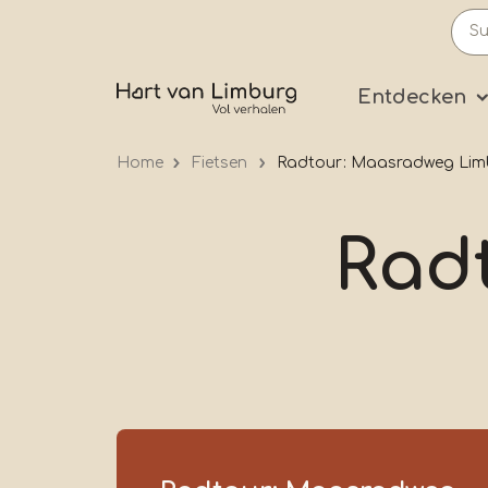
Skip
to
main
Prima
Entdecken
content
Home
Fietsen
Radtour: Maasradweg Lim
Rad