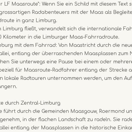
r LF Maasroute": Wenn Sie ein Schild mit diesem Text 
rossartigen Radabenteuers mit der Maas als Begleite
Item
route in ganz Limburg.
1
Limburg fließt, verwandelt sich die internationale Fa
of
0 Kilometer in die Limburger Maas-Fahrradroute.
7
mburg mit dem Fahrrad: Von Maastricht durch die neu
allei, entlang der überraschenden Maasplassen zum 
en Sie unterwegs eine Pause bei einem oder mehrere
peziell für Maasroute-Radfahrer entlang der Strecke a
 lokale Radtouren unternommen werden, um den Auf
ängern.
e durch Zentral-Limburg
te führt durch die Gemeinden Maasgouw, Roermond und
ngenehm, in der flachen Landschaft zu radeln. Sie rad
llei entlang der Maasplassen in die historische Einka