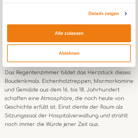
haben oder die sie im Rahmen Ihrer Nutzung der Dienste
Oberquartiers von Geldern. Im Jahr 1741 erhielt
gesammelt haben.
Details zeigen
das Gebäude eine neue Bestimmung, als
Kanonikus Goswinus de Bors hier ein Allgemeines
Alle zulassen
Hospital für Arme, Waisen und ältere Menschen
einrichtete.
Ablehnen
Geschichtsträchtige Atmosphäre in jedem Detail
Das Regentenzimmer bildet das Herzstück dieses
Baudenkmals. Eichenholztreppen, Marmorkamine
und Gemälde aus dem 16. bis 18. Jahrhundert
schaffen eine Atmosphäre, die noch heute von
Geschichte erfüllt ist. Einst diente der Raum als
Sitzungssaal der Hospitalverwaltung und strahlt
noch immer die Würde jener Zeit aus.