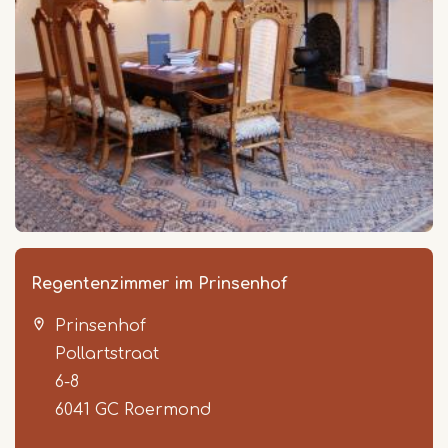
Regentenzimmer im Prinsenhof
Prinsenhof
Pollartstraat
6-8
6041 GC
Roermond