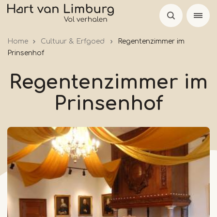
Skip
to
main
Home
Cultuur & Erfgoed
Regentenzimmer im
content
Prinsenhof
Regentenzimmer im
Prinsenhof