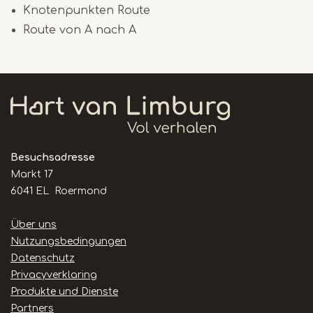
Knotenpunkten Route
Route von A nach A
Besuchsadresse
Markt 17
6041 EL Roermond
Handige
Über uns
links
Nutzungsbedingungen
Datenschutz
Privacyverklaring
Produkte und Dienste
Partners