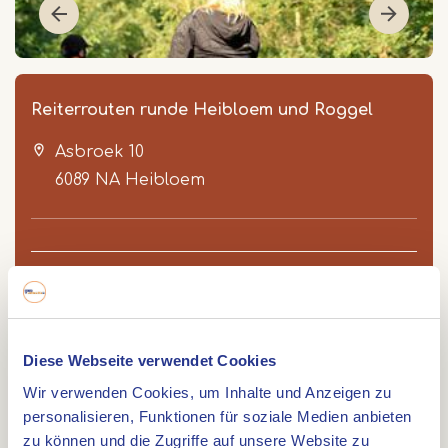
Reiterrouten runde Heibloem und Roggel
Asbroek 10
6089 NA
Heibloem
Item
Route
1
of
Diese Webseite verwendet Cookies
2
Wir verwenden Cookies, um Inhalte und Anzeigen zu
Länge: 29,2 km. Startort Will's Ranche: Diese
personalisieren, Funktionen für soziale Medien anbieten
schöne Route führt Sie durch die Wälder und
zu können und die Zugriffe auf unsere Website zu