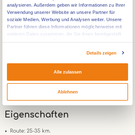
Ackerflächen rund um Heibloem und Roggel.
analysieren. Außerdem geben wir Informationen zu Ihrer
Ländliche Route
Verwendung unserer Website an unsere Partner für
soziale Medien, Werbung und Analysen weiter. Unsere
Die Reiterrouten runde Heibloem und Roggel
Partner führen diese Informationen möglicherweise mit
führt Sie durch die Naturschutzgebiete
weiteren Daten zusammen, die Sie ihnen bereitgestellt
Kirkelsberg und Ophovense zandberg. Sie
haben oder die sie im Rahmen Ihrer Nutzung der Dienste
passieren die Roggelse Beek und den
gesammelt haben.
Details zeigen
Recreatiepark de Leistert. Dies ist eine schöne
ländliche Route durch die Wälder und das
Alle zulassen
Ackerland. Sie fahren um Heibloem und Roggel
herum.
Ablehnen
Eigenschaften
Route: 25-35 km.