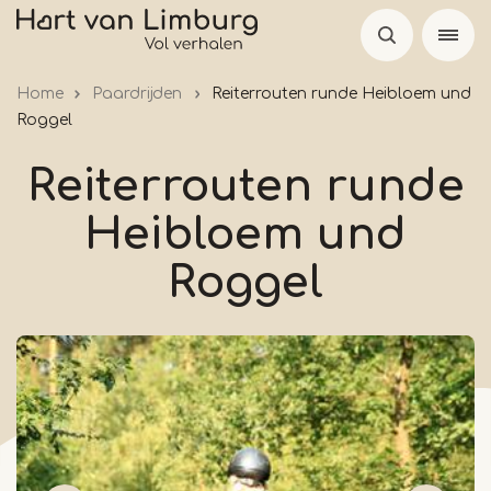
Skip
to
main
Home
Paardrijden
Reiterrouten runde Heibloem und
content
Roggel
Reiterrouten runde
Heibloem und
Roggel