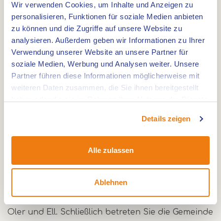
Wir verwenden Cookies, um Inhalte und Anzeigen zu
wundervollen Blick auf die Gemeinde Beesel
personalisieren, Funktionen für soziale Medien anbieten
haben. Anschließend radeln Sie nach Kessel mit
zu können und die Zugriffe auf unsere Website zu
seinem historischen Zentrum und seiner Burg.
analysieren. Außerdem geben wir Informationen zu Ihrer
Dann fahren Sie in Richtung Baarlo mit immer der
Verwendung unserer Website an unsere Partner für
Maas in der Nähe. Sie fahren weiter nach Blerick,
soziale Medien, Werbung und Analysen weiter. Unsere
wo Sie den Maasbrücke überqueren. Auf der
Partner führen diese Informationen möglicherweise mit
weiteren Daten zusammen, die Sie ihnen bereitgestellt
Tegelen-Seite genießen Sie weiterhin die Aussicht
haben oder die sie im Rahmen Ihrer Nutzung der Dienste
auf die Maas. Sie passieren das Klosterdorf Steyl
gesammelt haben.
und über Belfeld die kleine Ortschaft Ronkenstein
Details zeigen
in Reuver. Von Reuver nach Beesel vorbei an
Kasteel Nieuwenbroeck zum schönen Asselt.
Alle zulassen
Weiterfahrt nach Roermond, wo Sie über
verschiedene Maasplassen und die Schleuse bei
Ablehnen
Osen nach Beegden fahren. Entlang De Lange
Vlieter kommen Sie an Orte wie Grathem, Kelpen-
Oler und Ell. Schließlich betreten Sie die Gemeinde