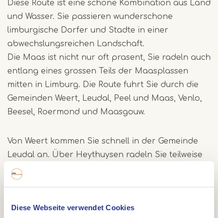
Diese Route ist eine schone Kombination aus Land
und Wasser. Sie passieren wunderschone
limburgische Dorfer und Stadte in einer
abwechslungsreichen Landschaft.
Die Maas ist nicht nur oft prasent, Sie radeln auch
entlang eines grossen Teils der Maasplassen
mitten in Limburg. Die Route fuhrt Sie durch die
Gemeinden Weert, Leudal, Peel und Maas, Venlo,
Beesel, Roermond und Maasgouw.
Von Weert kommen Sie schnell in der Gemeinde
Leudal an. Über Heythuysen radeln Sie teilweise
durch das wunderschöne Naturschutzgebiet
Leudal. Über Nunhem erreichen Sie den
Passantenhafen in Neer, wo Sie einen schönen
Diese Webseite verwendet Cookies
Teil entlang der Maas radeln und einen