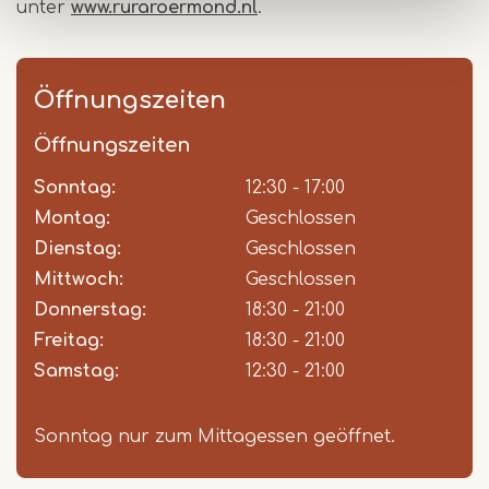
unter
www.ruraroermond.nl
.
Öffnungszeiten
Öffnungszeiten
Sonntag:
Day
Time
Comment
12:30 - 17:00
slot
Montag:
Geschlossen
Dienstag:
Geschlossen
Mittwoch:
Geschlossen
Donnerstag:
18:30 - 21:00
Freitag:
18:30 - 21:00
Samstag:
12:30 - 21:00
Sonntag nur zum Mittagessen geöffnet.