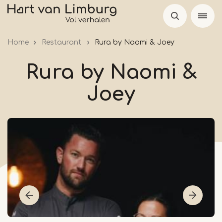
Skip
to
main
Home
Restaurant
Rura by Naomi & Joey
content
Rura by Naomi &
Joey