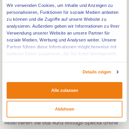
Meeting-Dinner oder Meeting-Arrangements;
Wir verwenden Cookies, um Inhalte und Anzeigen zu
Kochclub/Workshop auf Anfrage (Montag,
personalisieren, Funktionen für soziale Medien anbieten
Dienstag und Donnerstag);
zu können und die Zugriffe auf unsere Website zu
Geburtstage und andere kleine Feiern;
analysieren. Außerdem geben wir Informationen zu Ihrer
Verwendung unserer Website an unsere Partner für
Möglichkeit der Anmietung des gesamten
soziale Medien, Werbung und Analysen weiter. Unsere
Lokals.
Partner führen diese Informationen möglicherweise mit
Mittags-Special
weiteren Daten zusammen, die Sie ihnen bereitgestellt
haben oder die sie im Rahmen Ihrer Nutzung der Dienste
Neben dem 5-gängen Chefs-Menü serviert Rura
gesammelt haben.
Details zeigen
Roermond mittags auch ein 2-gängiges
Mittagsmenü inklusive Kaffee und Friandises für
nur € 47,00 p.P. Das Mittagsangebot ist samstags
Alle zulassen
und sonntags ab 12:30 Uhr möglich, letzte
Ankunftszeit ist um 14:00 Uhr.
Ablehnen
Reservieren Sie das Rura Mittags-Special online