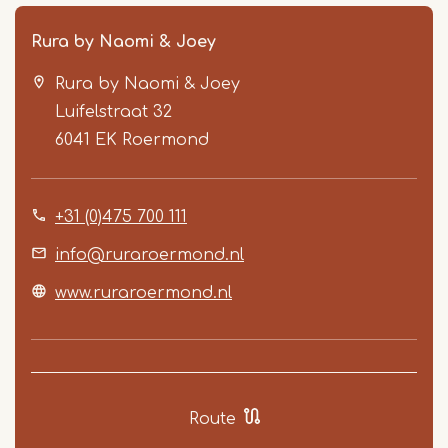
Rura by Naomi & Joey
Rura by Naomi & Joey
Luifelstraat 32
6041 EK
Roermond
+31 (0)475 700 111
Item
1
info@ruraroermond.nl
of
www.ruraroermond.nl
5
Route