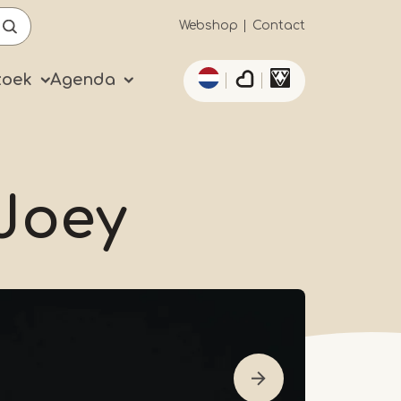
Secundaïre
Webshop
Contact
Aanvullende acties 
navigatie
zoek
Agenda
Joey