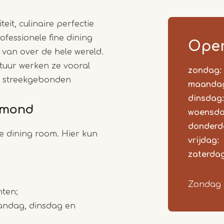
1
eit, culinaire perfectie
of
ofessionele fine dining
5
Open
 van over de hele wereld.
atuur werken ze vooral
zondag:
Dag
Time
React
k streekgebonden
slot
maanda
dinsdag:
ermond
woensda
donderd
e dining room. Hier kun
vrijdag:
zaterdag
Zondag 
ten;
ndag, dinsdag en