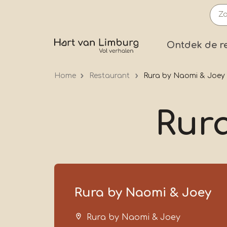
Overslaan
en
naar
Prima
Ontdek de r
de
inhoud
Home
Restaurant
Rura by Naomi & Joey
gaan
Rur
Rura by Naomi & Joey
Rura by Naomi & Joey