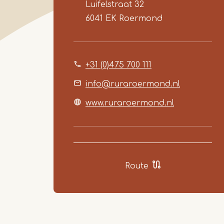
Luifelstraat 32
6041 EK
Roermond
+31 (0)475 700 111
info@ruraroermond.nl
www.ruraroermond.nl
Route