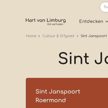
Skip
to
main
Prima
Entdecken
content
Home
Cultuur & Erfgoed
Sint Janspoor
Sint 
Sint Janspoort
Roermond