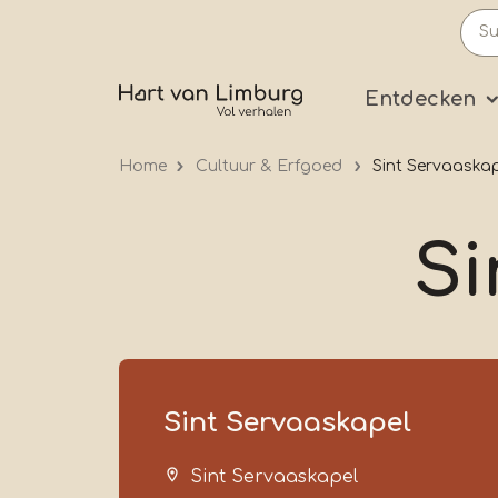
Skip
to
main
Prima
Entdecken
content
Home
Cultuur & Erfgoed
Sint Servaaska
Si
Sint Servaaskapel
Sint Servaaskapel