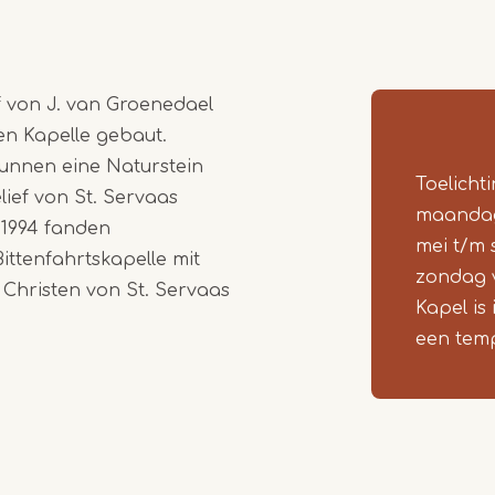
f von J. van Groenedael
en Kapelle gebaut.
runnen eine Naturstein
Toelicht
ief von St. Servaas
maandag-
 1994 fanden
mei t/m
Bittenfahrtskapelle mit
zondag v
Christen von St. Servaas
Kapel is 
een temp