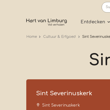
Skip
to
main
Prima
Entdecken
content
Home
Cultuur & Erfgoed
Sint Severinusk
Si
Sint Severinuskerk
Sint Severinuskerk