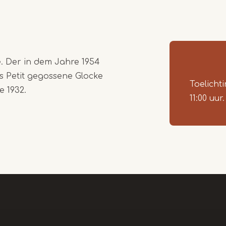
.
e. Der in dem Jahre 1954
s Petit gegossene Glocke
Toelicht
e 1932.
11:00 uur.