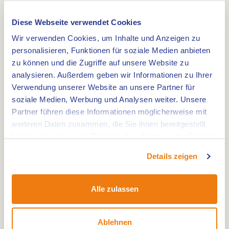
Diese Webseite verwendet Cookies
Wir verwenden Cookies, um Inhalte und Anzeigen zu
Die Muhle wurde 1790 von Panheel als eine offene
personalisieren, Funktionen für soziale Medien anbieten
Standardmuhle gebaut.
zu können und die Zugriffe auf unsere Website zu
Das Fahrgestell war nicht umgemauert und
analysieren. Außerdem geben wir Informationen zu Ihrer
bedeckt wie jetzt. 1856 wurde die Mühle an den
Verwendung unserer Website an unsere Partner für
soziale Medien, Werbung und Analysen weiter. Unsere
Rand der Beegderheide verlegt, dort wo sie jetzt
Partner führen diese Informationen möglicherweise mit
steht.
weiteren Daten zusammen, die Sie ihnen bereitgestellt
Die Gemeinde Heel kaufte die Mühle und
haben oder die sie im Rahmen Ihrer Nutzung der Dienste
restaurierte sie von grundauf, wonach sie im
gesammelt haben.
Details zeigen
Jahre 2000 wiedereröffnent werden konnte. Die
Mühlenscheune gibt m.b.v. Felder, viele
Computerbestände und eine bescheidene
Alle zulassen
Bibliotheeksinformation über diese und andere
Mühlen und über die Einrichtungen und Biotope
Ablehnen