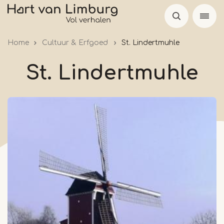
Skip
to
main
Home
Cultuur & Erfgoed
St. Lindertmuhle
content
St. Lindertmuhle