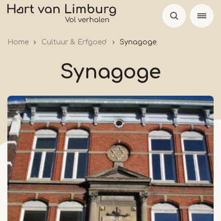
Skip
to
main
Home
Cultuur & Erfgoed
Synagoge
content
Synagoge