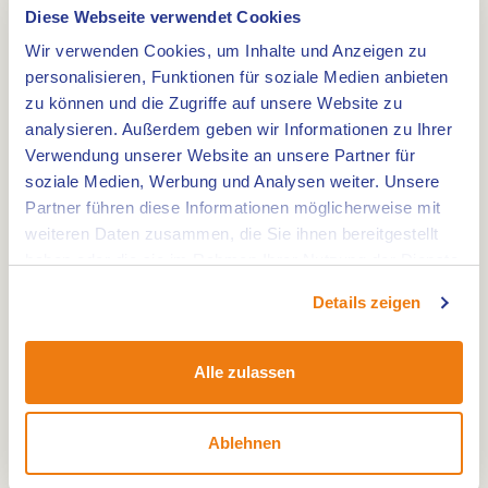
Diese Webseite verwendet Cookies
Wir verwenden Cookies, um Inhalte und Anzeigen zu
personalisieren, Funktionen für soziale Medien anbieten
Die Synagoge liegt an einem Ort, an dem man es
zu können und die Zugriffe auf unsere Website zu
nicht erwartet: mitten auf einer Einkaufsstrasse!
analysieren. Außerdem geben wir Informationen zu Ihrer
Die Synagoge ist im Rahmen des Monumenten
Verwendung unserer Website an unsere Partner für
soziale Medien, Werbung und Analysen weiter. Unsere
Selectie Project (MSP) in das Register der
Partner führen diese Informationen möglicherweise mit
Staatsdenkmale aufgenommen worden. 1990
weiteren Daten zusammen, die Sie ihnen bereitgestellt
wurde der letzte Gottesdienst gehalten, 2005
haben oder die sie im Rahmen Ihrer Nutzung der Dienste
wurde die Synagoge restauriert. Hinter der
gesammelt haben.
Details zeigen
einfachen Fassade befindet sich das jüdische
Geschehnis von Roermond. In den Monaten Juli
und August ist die Synagoge jeden Samstag von
Alle zulassen
14.00 – 17.00 Uhr geöffnet. Ausserhalb dieser Zeiten
bieten die Stadtführer des Hart van Limburgs
Ablehnen
Gruppenführungen nach Absprache an.