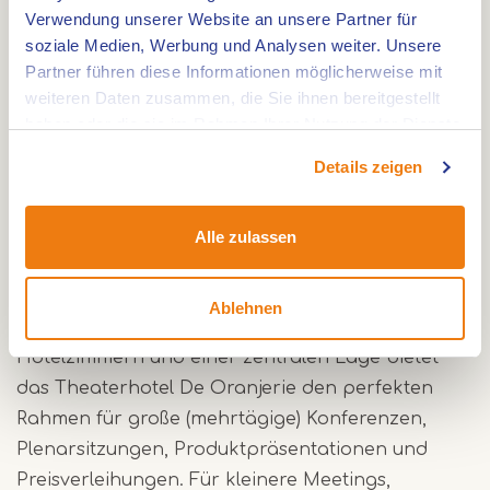
komfortablen Zimmern ist das TheaterHotel De
Verwendung unserer Website an unsere Partner für
Oranjerie der ideale Ort für einen kompletten
soziale Medien, Werbung und Analysen weiter. Unsere
Abend oder einen entspannten mehrtägigen
Partner führen diese Informationen möglicherweise mit
Aufenthalt.
weiteren Daten zusammen, die Sie ihnen bereitgestellt
haben oder die sie im Rahmen Ihrer Nutzung der Dienste
gesammelt haben.
Tagungen & Veranstaltungen
Details zeigen
Mit 13 inspirierenden und multifunktionalen
Räumen - darunter ein beeindruckender Theater-
Alle zulassen
und Konferenzsaal mit einer Tribünenkapazität
von 750 Personen - mehreren Hospitality-
Ablehnen
Bereichen und Foyers, 146 luxuriösen
Hotelzimmern und einer zentralen Lage bietet
das Theaterhotel De Oranjerie den perfekten
Rahmen für große (mehrtägige) Konferenzen,
Plenarsitzungen, Produktpräsentationen und
Preisverleihungen. Für kleinere Meetings,