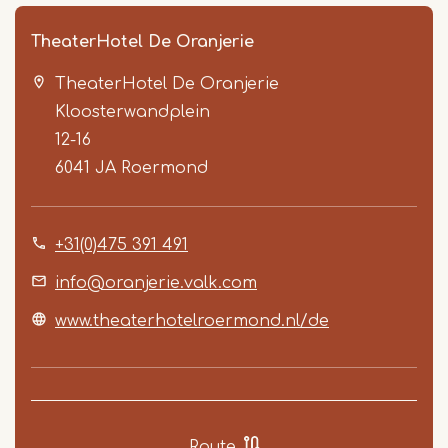
TheaterHotel De Oranjerie
TheaterHotel De Oranjerie
Kloosterwandplein
12-16
6041 JA
Roermond
Item
+31(0)475 391 491
1
of
info@oranjerie.valk.com
5
www.theaterhotelroermond.nl/de
Route