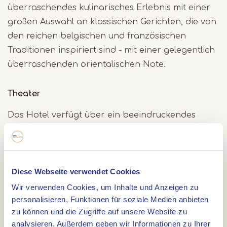
überraschendes kulinarisches Erlebnis mit einer
großen Auswahl an klassischen Gerichten, die von
den reichen belgischen und französischen
Traditionen inspiriert sind - mit einer gelegentlich
überraschenden orientalischen Note.
Theater
Das Hotel verfügt über ein beeindruckendes
Theater, das im Jahr 2023 komplett renoviert
wurde. Mit mehr als 100 professionellen
Aufführungen und Pop-Bühnen pro Jahr bietet
Diese Webseite verwendet Cookies
das Theater ein umfangreiches und
abwechslungsreiches Programm für jeden
Wir verwenden Cookies, um Inhalte und Anzeigen zu
personalisieren, Funktionen für soziale Medien anbieten
Geschmack.
zu können und die Zugriffe auf unsere Website zu
Mit dem Theater, zwei Restaurants und 146
analysieren. Außerdem geben wir Informationen zu Ihrer