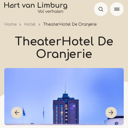
Skip
to
main
Home
Hotel
TheaterHotel De Oranjerie
content
TheaterHotel De
Oranjerie