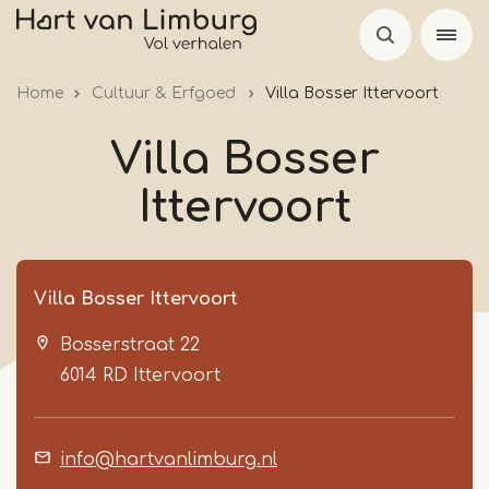
Skip
to
main
Home
Cultuur & Erfgoed
Villa Bosser Ittervoort
content
Villa Bosser
Ittervoort
Villa Bosser Ittervoort
Bosserstraat 22
6014 RD
Ittervoort
info@hartvanlimburg.nl