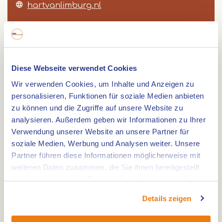
hartvanlimburg.nl
Route
Diese Webseite verwendet Cookies
Wir verwenden Cookies, um Inhalte und Anzeigen zu
personalisieren, Funktionen für soziale Medien anbieten
zu können und die Zugriffe auf unsere Website zu
Die Villa Bosser heißt Schloss Bosser in Ittervoort.
analysieren. Außerdem geben wir Informationen zu Ihrer
Diese Villa wurde 1905 als Sommerresidenz für
Verwendung unserer Website an unsere Partner für
soziale Medien, Werbung und Analysen weiter. Unsere
eine reiche Familie aus Charleroi (B) gebaut.
Partner führen diese Informationen möglicherweise mit
Diese Familie hatte einige Jahre zuvor den
weiteren Daten zusammen, die Sie ihnen bereitgestellt
angrenzenden Bosserhof mit Grund und Boden
haben oder die sie im Rahmen Ihrer Nutzung der Dienste
bei einem öffentlichen Verkauf erworben. Die
gesammelt haben.
Details zeigen
Geschichte dieses Hofes reicht bis ins Mittelalter
zurück. Im Jahre 1337 war der Hof im Besitz der