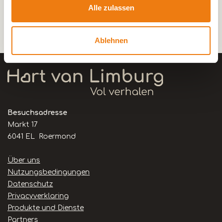
Abtei von Thorn.
Alle zulassen
Ablehnen
Besuchsadresse
Markt 17
6041 EL Roermond
Handige
Über uns
links
Nutzungsbedingungen
Datenschutz
Privacyverklaring
Produkte und Dienste
Partners