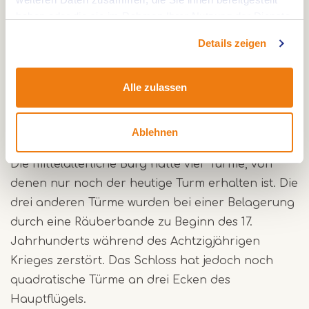
Aldenghoor liegt auf einem Wassergraben. Das
haben oder die sie im Rahmen Ihrer Nutzung der Dienste
Schloss besteht aus einem Hauptgebäude, das
gesammelt haben.
Details zeigen
sich aus zwei rechtwinklig zueinander stehenden
Flügeln mit Giebeldächern zusammensetzt. An der
inneren Ecke hat das Schloss einen schweren,
Alle zulassen
runden Turm aus Backstein und Mergel mit einer
hohen Spitze (um 1700).
Ablehnen
Die mittelalterliche Burg hatte vier Türme, von
denen nur noch der heutige Turm erhalten ist. Die
drei anderen Türme wurden bei einer Belagerung
durch eine Räuberbande zu Beginn des 17.
Jahrhunderts während des Achtzigjährigen
Krieges zerstört. Das Schloss hat jedoch noch
quadratische Türme an drei Ecken des
Hauptflügels.