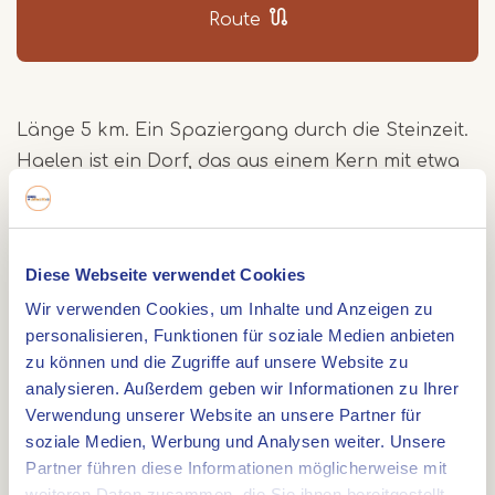
3
Route
Länge 5 km. Ein Spaziergang durch die Steinzeit.
Haelen ist ein Dorf, das aus einem Kern mit etwa
4370 Einwohnern besteht. Die Umgebung des
Dorfes ist seit der Steinzeit bewohnt. Dies wurde
anhand von archäologischen Funden festgestellt.
Diese Webseite verwendet Cookies
Der Grund für diese frühe Besiedlung ist, dass
Wir verwenden Cookies, um Inhalte und Anzeigen zu
Haelen in der Nähe der hohen Sandböden
personalisieren, Funktionen für soziale Medien anbieten
entlang des Leudals liegt.
zu können und die Zugriffe auf unsere Website zu
analysieren. Außerdem geben wir Informationen zu Ihrer
Schloss Aldenghoor
Verwendung unserer Website an unsere Partner für
soziale Medien, Werbung und Analysen weiter. Unsere
Während dieses Abstechers lernen Sie den
Partner führen diese Informationen möglicherweise mit
Startort Kasteel Aldenghoor kennen. Die Burg
weiteren Daten zusammen, die Sie ihnen bereitgestellt