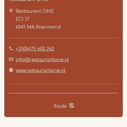
Restaurant ONE
ECI 17
6041 MA
Roermond
+31(0)475 600 262
Item
1
info@restaurantone.nl
of
www.restaurantone.nl
5
Route