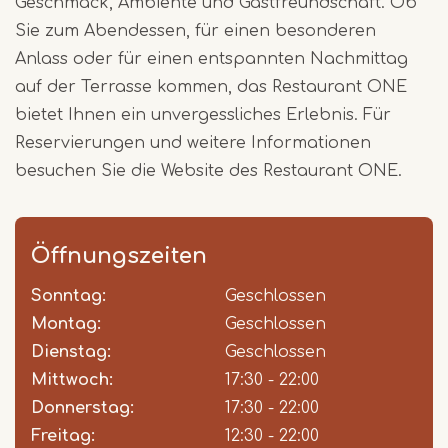
Geschmack, Ambiente und Gastfreundschaft. Ob
Sie zum Abendessen, für einen besonderen
Anlass oder für einen entspannten Nachmittag
auf der Terrasse kommen, das Restaurant ONE
bietet Ihnen ein unvergessliches Erlebnis. Für
Reservierungen und weitere Informationen
besuchen Sie die Website des Restaurant ONE.
Öffnungszeiten
Sonntag:
Day
Time
Comment
Geschlossen
slot
Montag:
Geschlossen
Dienstag:
Geschlossen
Mittwoch:
17:30 - 22:00
Donnerstag:
17:30 - 22:00
Freitag:
12:30 - 22:00