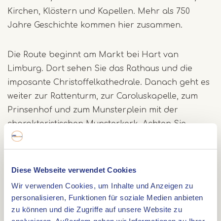
Kirchen, Klöstern und Kapellen. Mehr als 750
Jahre Geschichte kommen hier zusammen.
Die Route beginnt am Markt bei Hart van
Limburg. Dort sehen Sie das Rathaus und die
imposante Christoffelkathedrale. Danach geht es
weiter zur Rattenturm, zur Caroluskapelle, zum
Prinsenhof und zum Munsterplein mit der
charakteristischen Munsterkerk. Achten Sie
unterwegs auch auf die Brunnenfiguren, die
jeweils ihre eigene Geschichte erzählen.
Diese Webseite verwendet Cookies
Zum Schluss passieren Sie die
Wir verwenden Cookies, um Inhalte und Anzeigen zu
Minderbrüderkirche und kehren über die
personalisieren, Funktionen für soziale Medien anbieten
Brugstraat und die Roerkade zum Ausgangspunkt
zu können und die Zugriffe auf unsere Website zu