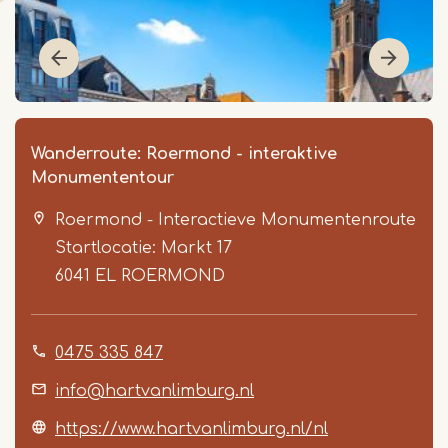
Wanderroute: Roermond - interaktive
Monumententour
Roermond - Interactieve Monumentenroute
Startlocatie: Markt 17
6041 EL
ROERMOND
Item
0475 335 847
1
of
info@hartvanlimburg.nl
6
https://www.hartvanlimburg.nl/nl