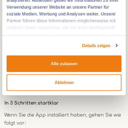
analysieren. Außerdem geben wir Informationen zu Ihrer
am Markt zurück.
Verwendung unserer Website an unsere Partner für
soziale Medien, Werbung und Analysen weiter. Unsere
Kostenlose App
Partner führen diese Informationen möglicherweise mit
weiteren Daten zusammen, die Sie ihnen bereitgestellt
Die Tour ist Teil der kostenlosen App IZI.travel.
haben oder die sie im Rahmen Ihrer Nutzung der Dienste
Laden Sie die App auf Ihr Smartphone.
gesammelt haben.
Das können Sie bereits zu Hause tun oder direkt
Details zeigen
vor Ort, zum Beispiel bei der VVV in Roermond,
wo die Tour beginnt.
Alle zulassen
App für Apple herunterladen
Ablehnen
App für Android herunterladen
In 3 Schritten startklar
Wenn Sie die App installiert haben, gehen Sie wie
folgt vor: