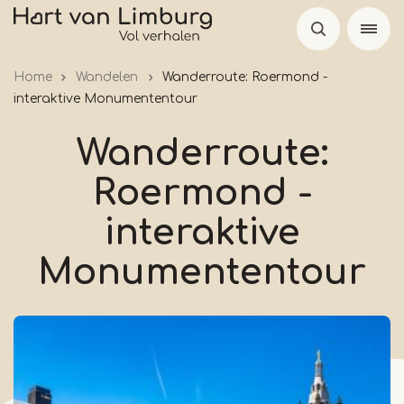
Skip
to
main
Home
Wandelen
Wanderroute: Roermond -
content
interaktive Monumententour
Wanderroute:
Roermond -
interaktive
Monumententour