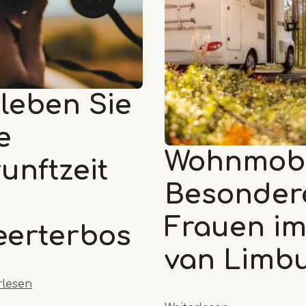
leben Sie
e
Wohnmobil
unftzeit
Besonder
m
Frauen im
eerterbos
van Limb
rlesen