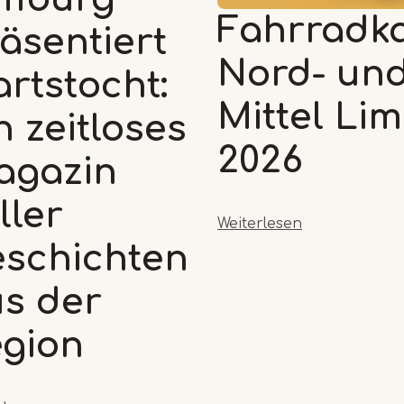
Fahrradka
äsentiert
Nord- un
rtstocht:
Mittel Li
n zeitloses
2026
agazin
ller
Weiterlesen
schichten
s der
gion