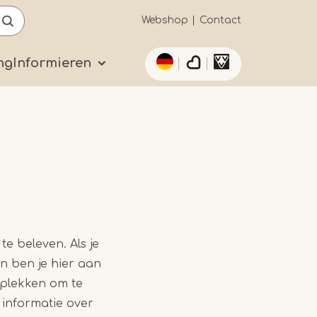
Secundaïre
Webshop
Contact
List additional actio
navigatie
ng
Informieren
e beleven. Als je
n ben je hier aan
 plekken om te
 informatie over