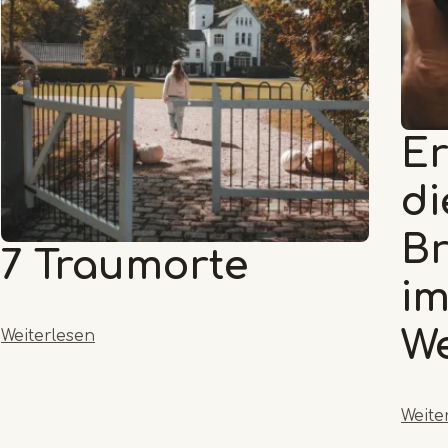
Er
di
Br
7 Traumorte
i
W
Weiterlesen
Weite