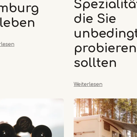
Spezialitä
imburg
die Sie
leben
unbeding
rlesen
probieren
sollten
Weiterlesen