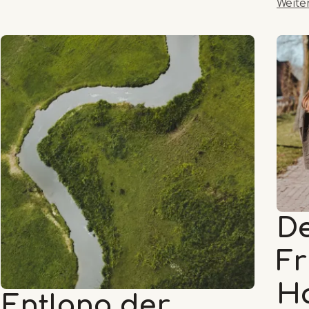
Weite
D
Fr
Ha
Entlang der