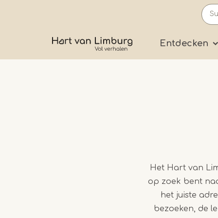
Skip
to
main
Prima
Entdecken
content
Het Hart van Lim
op zoek bent naa
het juiste ad
bezoeken, de le