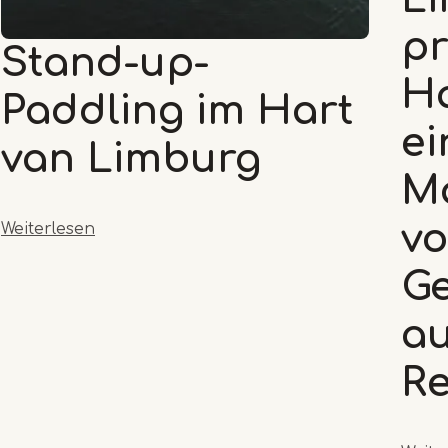
pr
Stand-up-
Ha
Paddling im Hart
ei
van Limburg
M
vo
Weiterlesen
Ge
au
Re